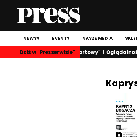
NEWSY
EVENTY
NASZE MEDIA
SKLE
Dziś w "Presserwisie":
"Przegląd Sportowy"
|
Oglądalność
Kapry