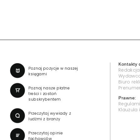
Kontakty 
a
Poznaj pozycje w naszej
Redakcja
księgarni
Wydawc
Biuro re
Prenume
Poznaj nasze płatne
treści i zostań
Prawne:
subskrybentem
Regulam
Klauzula
Przeczytaj wywiady z
ludźmi z branży
Przeczytaj opinie
fachowców