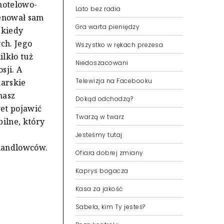
hotelowo-
Lato bez radia
renował sam
Gra warta pieniędzy
 kiedy
ch. Jego
Wszystko w rękach prezesa
ilkło tuż
Niedoszacowani
sji. A
Telewizja na Facebooku
karskie
masz
Dokąd odchodzą?
et pojawić
Twarzą w twarz
bilne, który
Jesteśmy tutaj
 handlowców.
Ofiara dobrej zmiany
Kaprys bogacza
Kasa za jakość
Sabela, kim Ty jesteś?