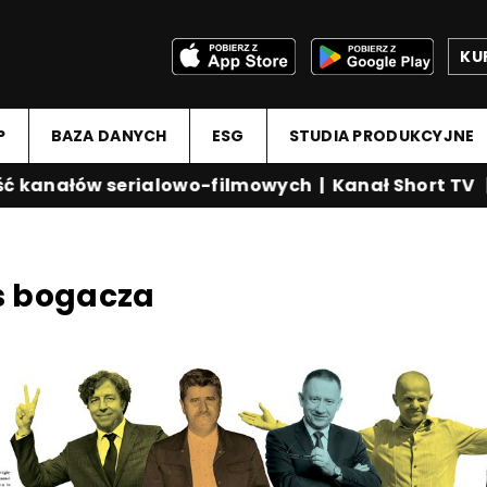
KU
P
BAZA DANYCH
ESG
STUDIA PRODUKCYJNE
 kanałów serialowo-filmowych
|
Kanał Short TV
|
s bogacza