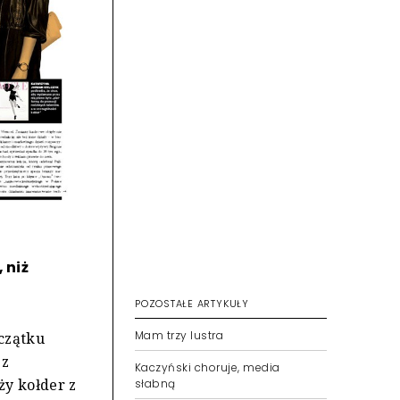
 niż
POZOSTAŁE ARTYKUŁY
Mam trzy lustra
oczątku
sz
Kaczyński choruje, media
ży kołder z
słabną