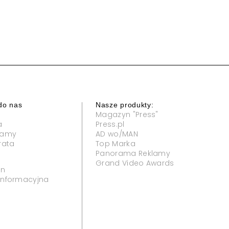
do nas
Nasze produkty:
Magazyn "Press"
a
Press.pl
klamy
AD wo/MAN
rata
Top Marka
Panorama Reklamy
Grand Video Awards
in
 informacyjna