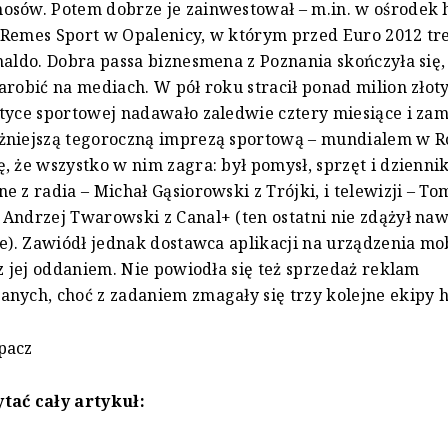
osów. Potem dobrze je zainwestował – m.in. w ośrodek 
 Remes Sport w Opalenicy, w którym przed Euro 2012 t
naldo. Dobra passa biznesmena z Poznania skończyła się,
arobić na mediach. W pół roku stracił ponad milion złoty
tyce sportowej nadawało zaledwie cztery miesiące i zam
niejszą tegoroczną imprezą sportową – mundialem w Ro
, że wszystko w nim zagra: był pomysł, sprzęt i dzienni
e z radia – Michał Gąsiorowski z Trójki, i telewizji – To
Andrzej Twarowski z Canal+ (ten ostatni nie zdążył naw
ie). Zawiódł jednak dostawca aplikacji na urządzenia mo
 z jej oddaniem. Nie powiodła się też sprzedaż reklam
nych, choć z zadaniem zmagały się trzy kolejne ekipy
pacz
tać cały artykuł: