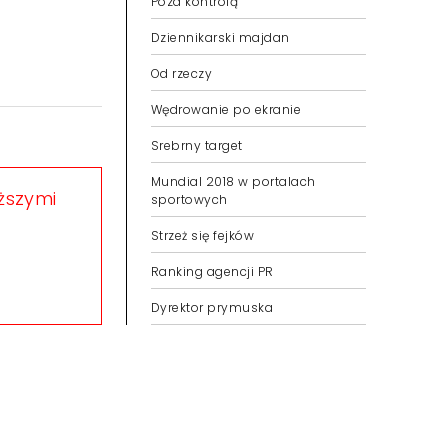
Poza kontrolą
Dziennikarski majdan
Od rzeczy
Wędrowanie po ekranie
Srebrny target
Mundial 2018 w portalach
eższymi
sportowych
Strzeż się fejków
Ranking agencji PR
Dyrektor prymuska