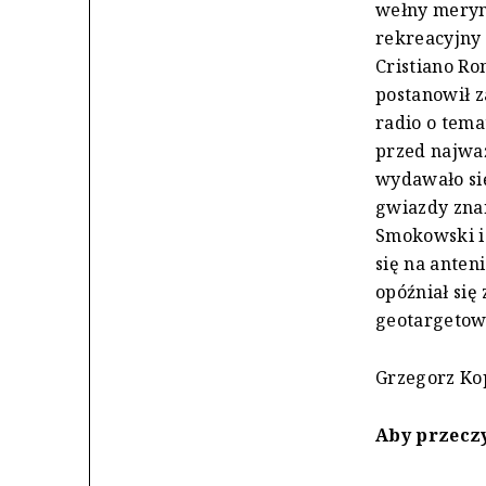
wełny meryn
rekreacyjny
Cristiano Ro
postanowił z
radio o tema
przed najważ
wydawało się
gwiazdy znan
Smokowski i 
się na anten
opóźniał się
geotargetowa
Grzegorz Ko
Aby przeczy