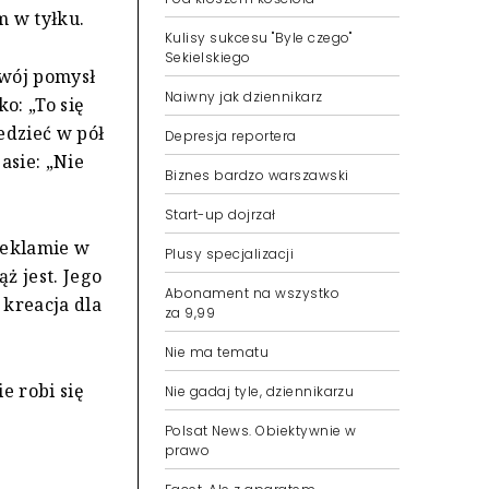
m w tyłku.
Kulisy sukcesu "Byle czego"
Sekielskiego
swój pomysł
Naiwny jak dziennikarz
o: „To się
edzieć w pół
Depresja reportera
asie: „Nie
Biznes bardzo warszawski
Start-up dojrzał
reklamie w
Plusy specjalizacji
ż jest. Jego
Abonament na wszystko
 kreacja dla
za 9,99
Nie ma tematu
e robi się
Nie gadaj tyle, dziennikarzu
Polsat News. Obiektywnie w
prawo