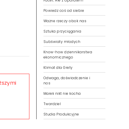
Facet. Ale z aparatem
Powiedz coś od siebie
Ważne rzeczy obok nas
Sztuka przyciągania
Subświaty młodych
Know-how dziennikarstwa
ekonomicznego
Klimat dla Grety
Odwaga, doświadczenie i
eższymi
nos
Marek nikt nie kocha
Twardziel
Studia Produkcyjne