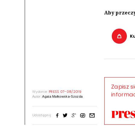
Aby przeczy
K
Zapisz s
Wydanie:
PRESS 07-08/2019
informac
Autor:
Agata Małkowska-Szozda
Udostępnij: