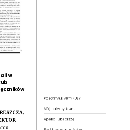
ali w
kub
dręczników
POZOSTAŁE ARTYKUŁY
Mój naiwny bunt
TRESZCZA,
REKTOR
Apella lubi ciszę
aniu
Pod kloszem kościoła