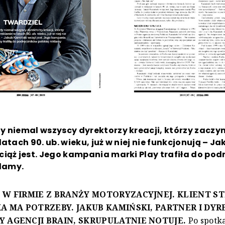
 niemal wszyscy dyrektorzy kreacji, którzy zaczyn
latach 90. ub. wieku, już w niej nie funkcjonują – Ja
iąż jest. Jego kampania marki Play trafiła do po
klamy.
 W FIRMIE Z BRANŻY MOTORYZACYJNEJ. KLIENT S
KA MA POTRZEBY. JAKUB KAMIŃSKI, PARTNER I DY
 AGENCJI BRAIN, SKRUPULATNIE NOTUJE.
Po spotk