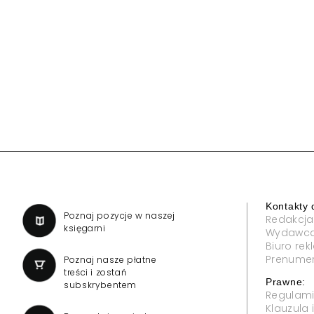
Kontakty 
a
Poznaj pozycje w naszej
Redakcja
księgarni
Wydawc
Biuro re
Prenume
Poznaj nasze płatne
treści i zostań
Prawne:
subskrybentem
Regulam
Klauzula