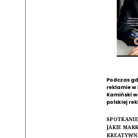
Podczas gdy
reklamie w 
Kamiński wc
polskiej re
SPOTKANIE
JAKIE MAR
KREATYWNY