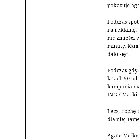
pokazuje age
Podczas spot
na reklamę. 
nie zmieści 
minuty. Kami
dało się”.
Podczas gdy 
latach 90. ub
kampania mar
ING z Marki
Lecz trochę 
dla niej same
Agata Małko