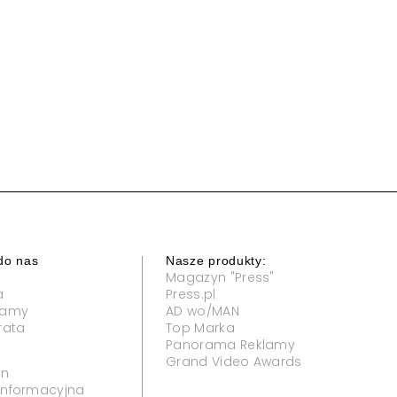
do nas
Nasze produkty:
Magazyn "Press"
a
Press.pl
klamy
AD wo/MAN
rata
Top Marka
Panorama Reklamy
Grand Video Awards
in
 informacyjna