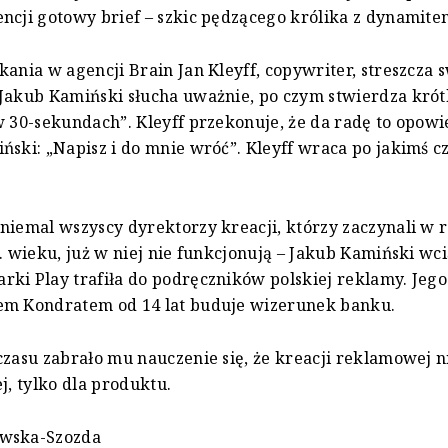
ncji gotowy brief – szkic pędzącego królika z dynamite
kania w agencji Brain Jan Kleyff, copywriter, streszcza 
Jakub Kamiński słucha uważnie, po czym stwierdza krótk
w 30-sekundach”. Kleyff przekonuje, że da radę to opowi
ński: „Napisz i do mnie wróć”. Kleyff wraca po jakimś cz
niemal wszyscy dyrektorzy kreacji, którzy zaczynali w 
. wieku, już w niej nie funkcjonują – Jakub Kamiński wcią
ki Play trafiła do podręczników polskiej reklamy. Jego
em Kondratem od 14 lat buduje wizerunek banku.
czasu zabrało mu nauczenie się, że kreacji reklamowej ni
j, tylko dla produktu.
wska-Szozda