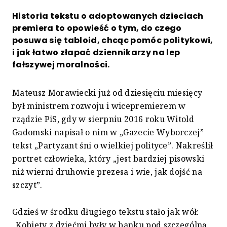
Historia tekstu o adoptowanych dzieciach
premiera to opowieść o tym, do czego
posuwa się tabloid, chcąc pomóc politykowi,
i jak łatwo złapać dziennikarzy na lep
fałszywej moralności.
Mateusz Morawiecki już od dziesięciu miesięcy
był ministrem rozwoju i wicepremierem w
rządzie PiS, gdy w sierpniu 2016 roku Witold
Gadomski napisał o nim w „Gazecie Wyborczej”
tekst „Partyzant śni o wielkiej polityce”. Nakreślił
portret człowieka, który „jest bardziej pisowski
niż wierni druhowie prezesa i wie, jak dojść na
szczyt”.
Gdzieś w środku długiego tekstu stało jak wół:
„Kobiety z dziećmi były w banku pod szczególną