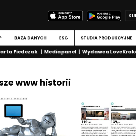
KU
P
BAZA DANYCH
ESG
STUDIA PRODUKCYJNE
rta Fiedczak
|
Mediapanel
|
Wydawca LoveKrako
sze www historii