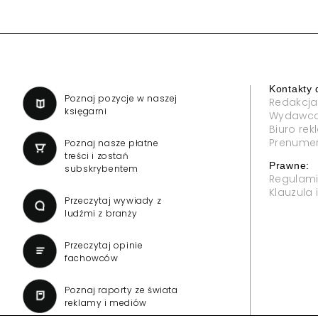
Kontakty 
a
Poznaj pozycje w naszej
Redakcja
księgarni
Wydawc
Biuro re
Prenume
Poznaj nasze płatne
treści i zostań
Prawne:
subskrybentem
Regulam
Klauzula
Przeczytaj wywiady z
ludźmi z branży
Przeczytaj opinie
fachowców
Poznaj raporty ze świata
reklamy i mediów