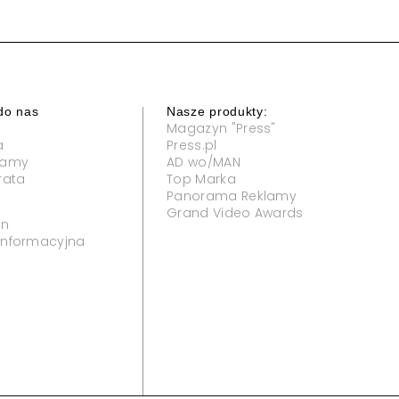
do nas
Nasze produkty:
Magazyn "Press"
a
Press.pl
klamy
AD wo/MAN
rata
Top Marka
Panorama Reklamy
Grand Video Awards
in
 informacyjna