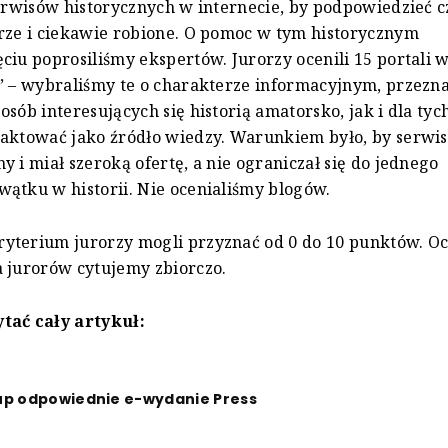
serwisów historycznych w internecie, by podpowiedzieć 
rze i ciekawie robione. O pomoc w tym historycznym
ciu poprosiliśmy ekspertów. Jurorzy ocenili 15 portali
” – wybraliśmy te o charakterze informacyjnym, przezn
osób interesujących się historią amatorsko, jak i dla tyc
aktować jako źródło wiedzy. Warunkiem było, by serwis
y i miał szeroką ofertę, a nie ograniczał się do jednego
ątku w historii. Nie ocenialiśmy blogów.
yterium jurorzy mogli przyznać od 0 do 10 punktów. Oc
 jurorów cytujemy zbiorczo.
tać cały artykuł:
up odpowiednie e-wydanie Press