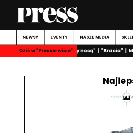
NEWSY
EVENTY
NASZE MEDIA
SKLE
Dziś w "Presserwisie":
"Rozmowy nocą"
|
"Bracia"
|
Ma
Najlep