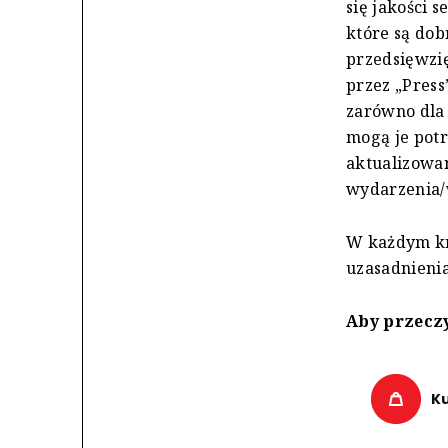
się jakości 
które są dob
przedsięwzię
przez „Press
zarówno dla 
mogą je potr
aktualizowan
wydarzenia/w
W każdym kr
uzasadnienia
Aby przeczy
K