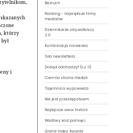
czytelnikom,
Bezruch
Ranking - największe firmy
 wskazanych
medialne
aczone
Dziennikarze obywatelscy
h, którzy
2.0
 był
Kombinacja norweska
Siła newslettera
Dokąd odchodzą? (cz. II)
eny i
Ciemna strona medali
Tajemnica wypowiedzi
Nie jest przestępstwem
Najlepsze www historii
Wadliwy kod pamięci
Grand Video Awards