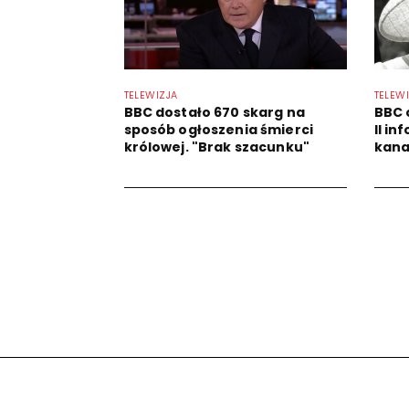
TELEWIZJA
TELEW
BBC dostało 670 skarg na
BBC 
sposób ogłoszenia śmierci
II i
królowej. "Brak szacunku"
kana