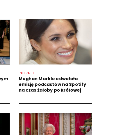
INTERNET
owym
Meghan Markle odwołała
emisję podcastów na Spotify
na czas żałoby po królowej