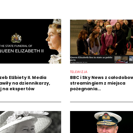
TELEWIZJA
eb Elżbiety II. Media
BBC i Sky News z całodob
awiły na dziennikarzy,
streamingiem z miejsca
j na ekspertów
pożegnania...