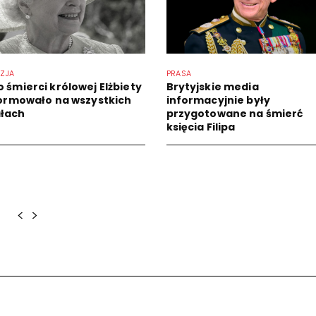
IZJA
PRASA
o śmierci królowej Elżbiety
Brytyjskie media
nformowało na wszystkich
informacyjnie były
łach
przygotowane na śmierć
księcia Filipa
<
>