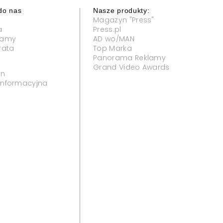
do nas
Nasze produkty:
Magazyn "Press"
a
Press.pl
klamy
AD wo/MAN
rata
Top Marka
Panorama Reklamy
Grand Video Awards
in
 informacyjna