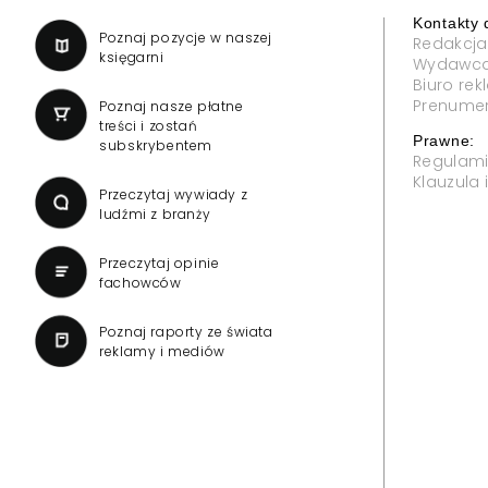
Kontakty 
a
Poznaj pozycje w naszej
Redakcja
księgarni
Wydawc
Biuro re
Prenume
Poznaj nasze płatne
treści i zostań
Prawne:
subskrybentem
Regulam
Klauzula
Przeczytaj wywiady z
ludźmi z branży
Przeczytaj opinie
fachowców
Poznaj raporty ze świata
reklamy i mediów