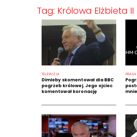
Tag: Królowa Elżbieta II
TELEWIZJA
PRASA
Dimleby skomentował dla BBC
Pogrz
pogrzeb królowej. Jego ojciec
post
komentował koronację
mnie