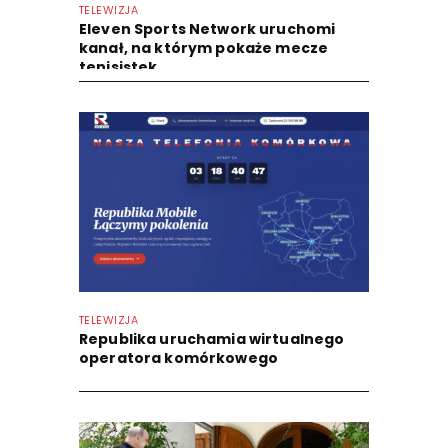
TELEWIZJA
Eleven Sports Network uruchomi
kanał, na którym pokaże mecze
tenisistek
TELEWIZJA
Republika uruchamia wirtualnego
operatora komórkowego