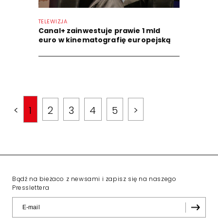
TELEWIZJA
Canal+ zainwestuje prawie 1 mld
euro w kinematografię europejską
<
1
2
3
4
5
>
Bądź na bieżaco z newsami i zapisz się na naszego
Presslettera