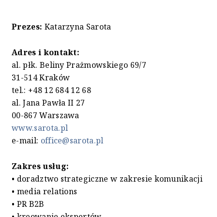
Prezes:
Katarzyna Sarota
Adres i kontakt:
al. płk. Beliny Prażmowskiego 69/7
31-514 Kraków
tel.: +48 12 684 12 68
al. Jana Pawła II 27
00-867 Warszawa
www.sarota.pl
e-mail:
office@sarota.pl
Zakres usług:
• doradztwo strategiczne w zakresie komunikacji
• media relations
• PR B2B
• kreowanie ekspertów