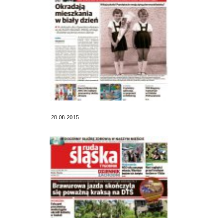
28.08.2015