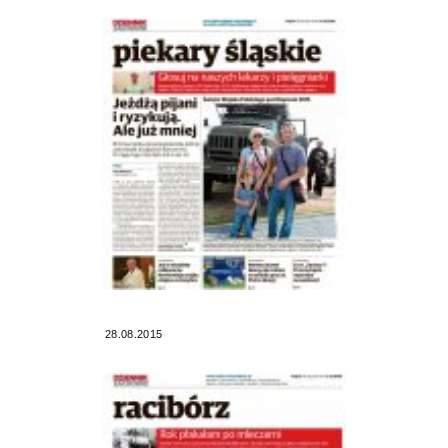
28.08.2015