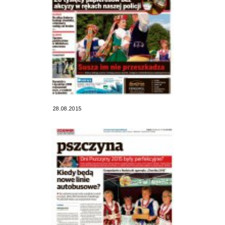
28.08.2015