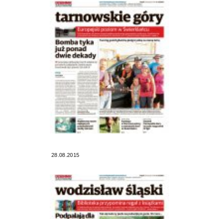
28.08.2015