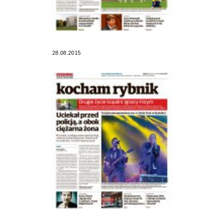
28.08.2015