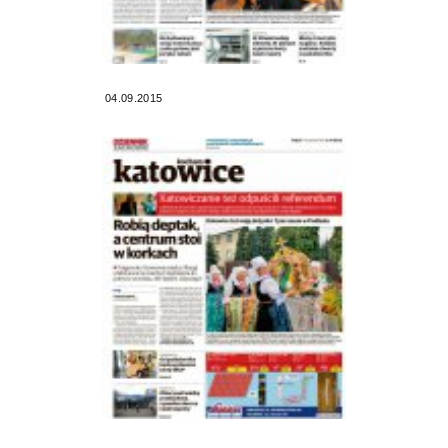
04.09.2015