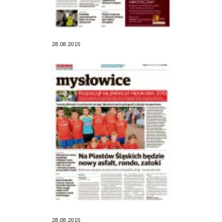
28.08.2015
28.08.2015