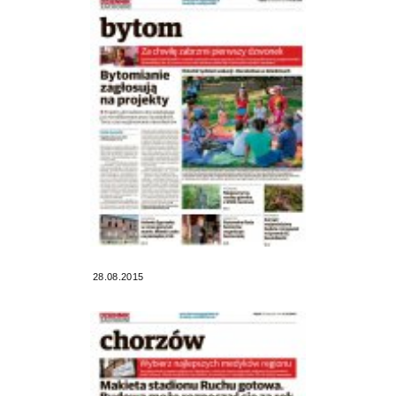
28.08.2015