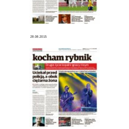
28.08.2015