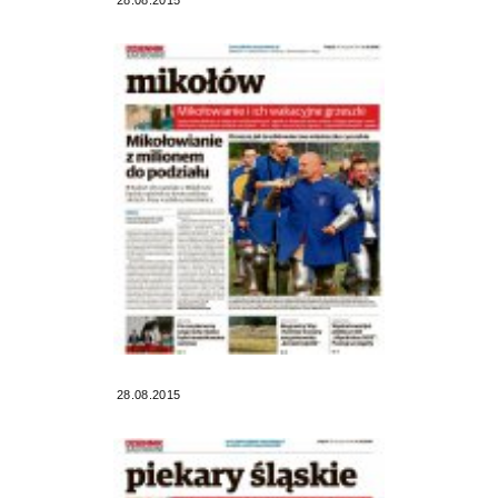
28.08.2015