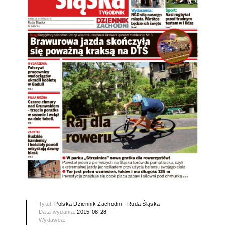
Tytuł:
Polska Dziennik Zachodni - Ruda Śląska
Data wydania:
2015-08-28
Wydawca: