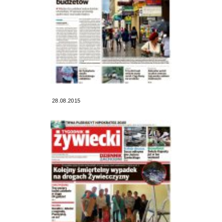
28.08.2015