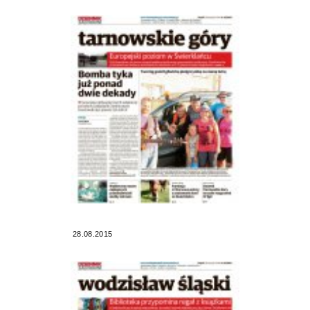
28.08.2015