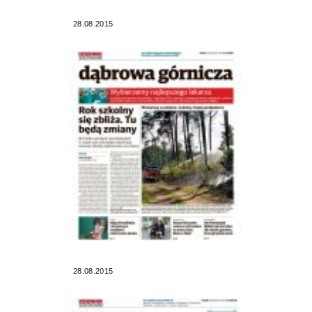
28.08.2015
28.08.2015