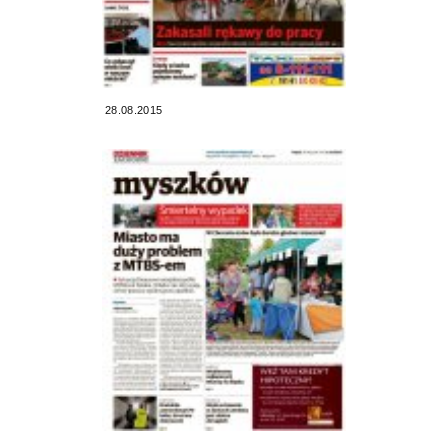
28.08.2015