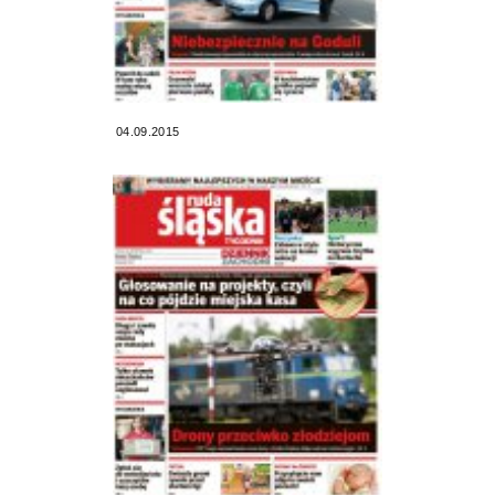
04.09.2015