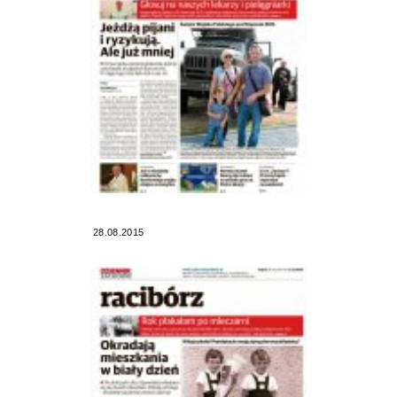
28.08.2015