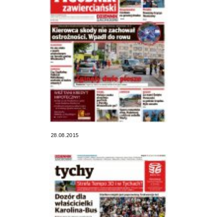
28.08.2015