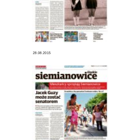
28.08.2015