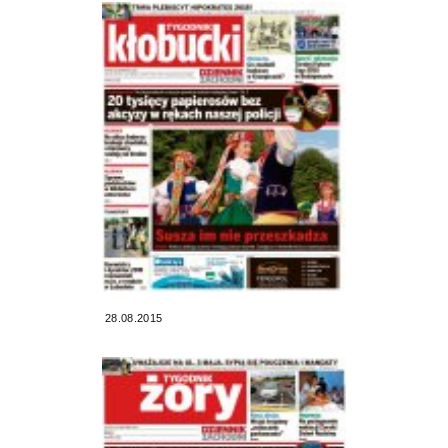
28.08.2015