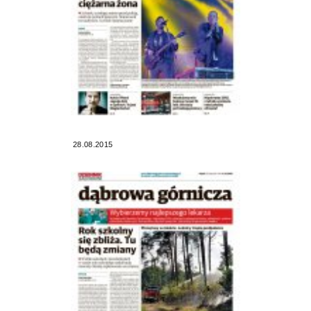
28.08.2015