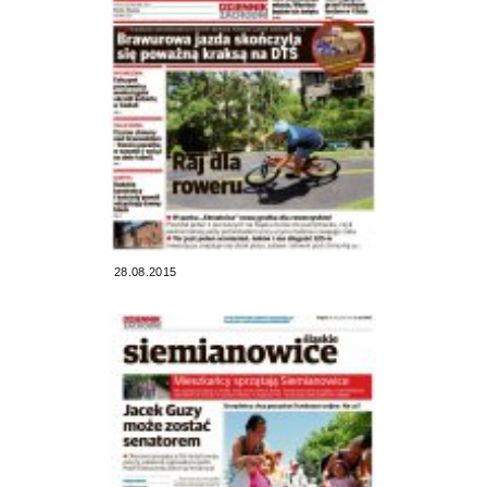
28.08.2015