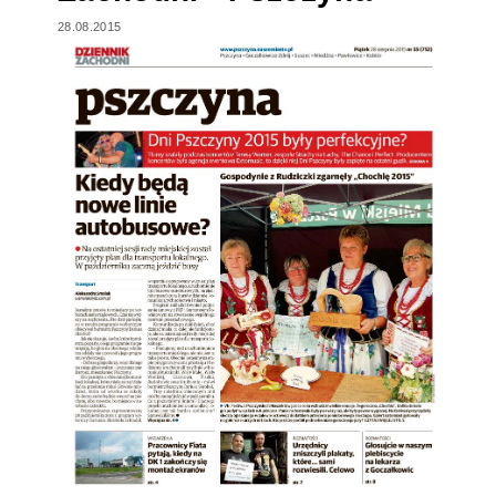
28.08.2015