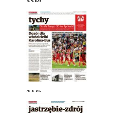
28.08.2015
28.08.2015