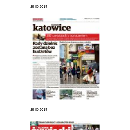
28.08.2015
28.08.2015