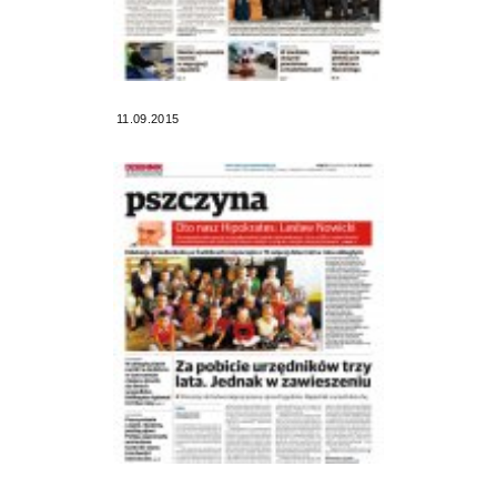
11.09.2015