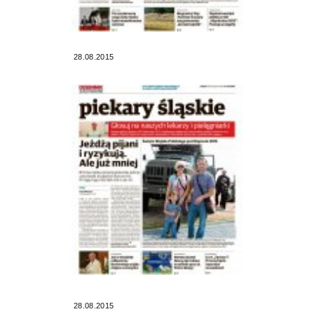
28.08.2015
28.08.2015