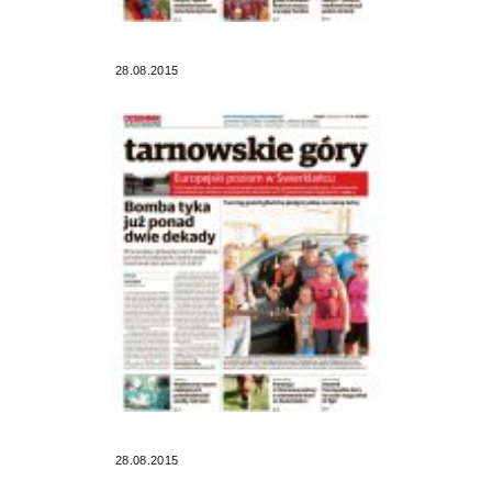
28.08.2015
28.08.2015