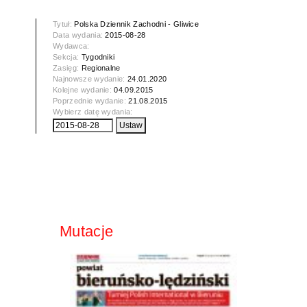
Tytuł:
Polska Dziennik Zachodni - Gliwice
Data wydania:
2015-08-28
Wydawca:
Sekcja:
Tygodniki
Zasięg:
Regionalne
Najnowsze wydanie:
24.01.2020
Kolejne wydanie:
04.09.2015
Poprzednie wydanie:
21.08.2015
Wybierz datę wydania:
Mutacje