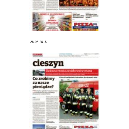
28.08.2015