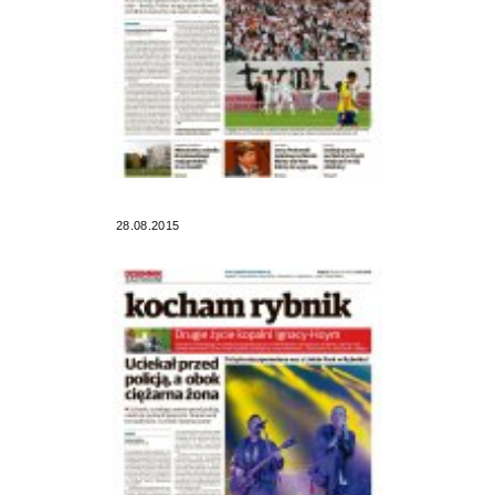
28.08.2015