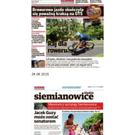
28.08.2015