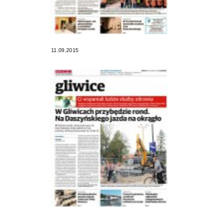
11.09.2015