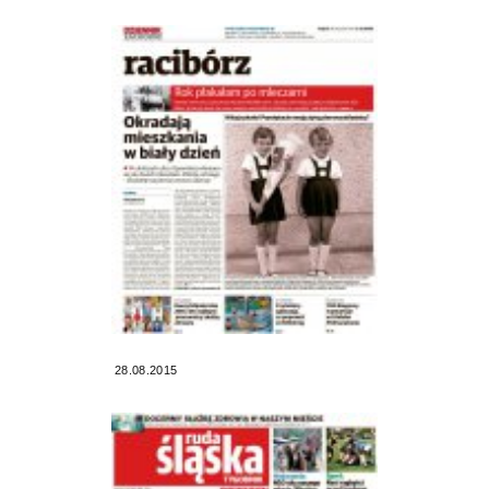
28.08.2015