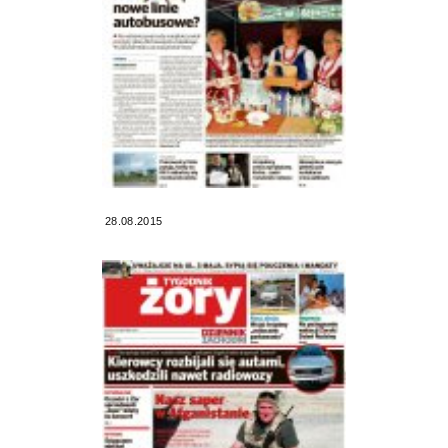
28.08.2015