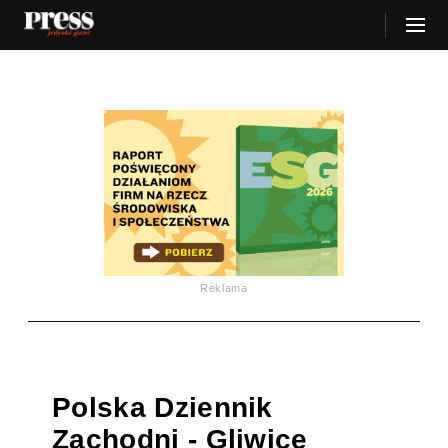
Reklama
Polska Dziennik
Zachodni - Gliwice