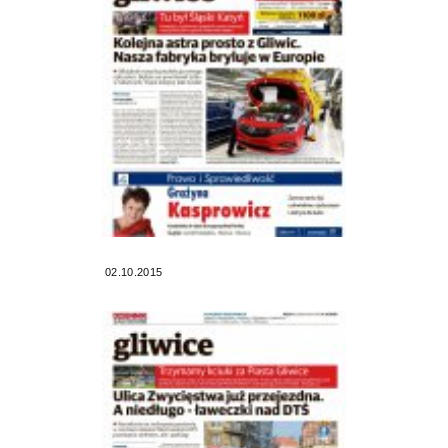
02.10.2015