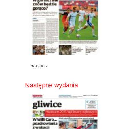
28.08.2015
Następne wydania