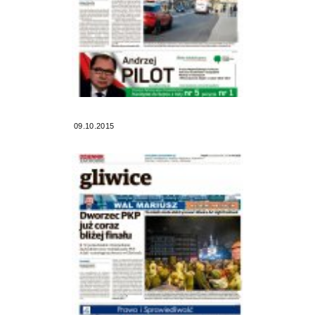
09.10.2015