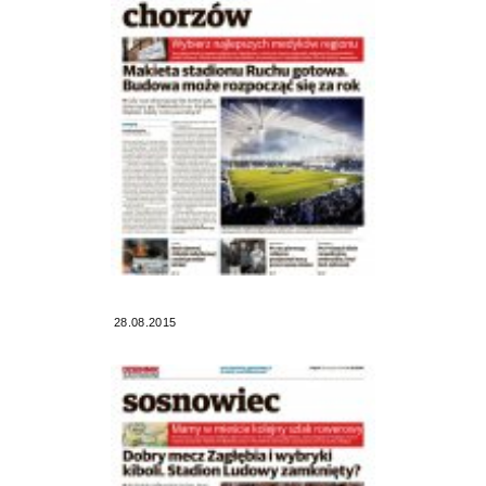
28.08.2015