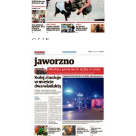
28.08.2015