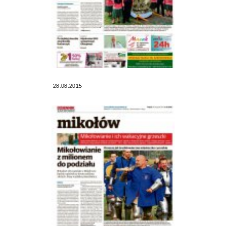
28.08.2015