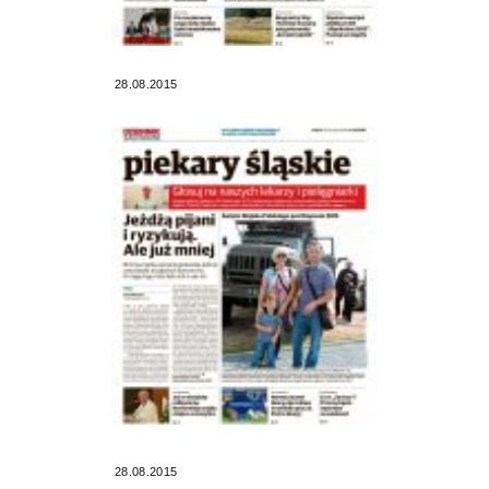
28.08.2015
28.08.2015