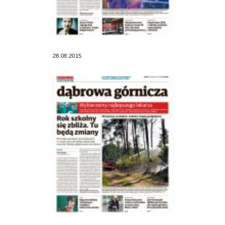
28.08.2015