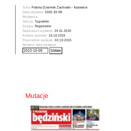
Tytuł:
Polska Dziennik Zachodni - Katowice
Data wydania:
2015-10-09
Wydawca:
Sekcja:
Tygodniki
Zasięg:
Regionalne
Najnowsze wydanie:
24.01.2020
Kolejne wydanie:
16.10.2015
Poprzednie wydanie:
02.10.2015
Wybierz datę wydania:
Mutacje