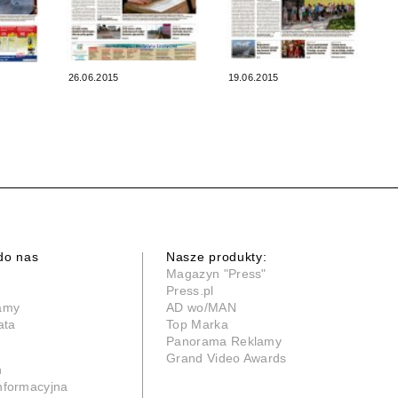
26.06.2015
19.06.2015
do nas
Nasze produkty:
Magazyn "Press"
Press.pl
lamy
AD wo/MAN
ata
Top Marka
Panorama Reklamy
Grand Video Awards
n
informacyjna