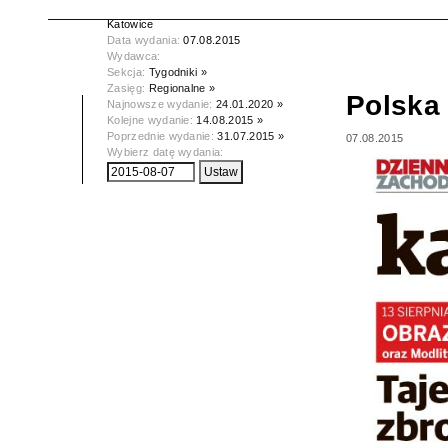
Tytuł:
Polska Dziennik Zachodni -
Katowice
Data wydania:
07.08.2015
Wydawca:
Sekcja:
Tygodniki »
Zasięg:
Regionalne »
Polska 
Najnowsze wydanie:
24.01.2020 »
Kolejne wydanie:
14.08.2015 »
Poprzednie wydanie:
31.07.2015 »
07.08.2015
Wybierz datę wydania: