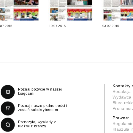
.07.2015
10.07.2015
03.07.2015
Kontakty 
Poznaj pozycje w naszej
Redakcja
księgarni
Wydawca
Biuro rek
Poznaj nasze płatne treści i
Prenumer
zostań subskrybentem
Prawne:
Przeczytaj wywiady z
Regulami
ludźmi z branży
Klauzula 