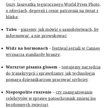
Guzy, laureatką tegorocznego World Press Photo,
o zdjęciach, depresji i cenie patrzenia na świat z
bliska
;
Tabu
–
piszemy, jak mówić o samobójstwach, by
informować, a nie prowokować
;
Widz na hormonach
–
festiwal seriali w Cannes
wyznacza standardy branży
;
Warsztat pisania głosem
–
testujemy narzędzia
do transkrypcji i sprawdzamy, jak technologia
pomaga dziennikarzom pracować szybciej
;
Niepospolite ruszenie
–
czy zaangażowanie
celebrytów w sprawę patoschronisk zmieni los
bezdomnych zwierząt
.