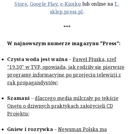
Store
,
Google Play
,
e-Kiosku
lub online na
E-
sklep.press.pl
.
***
W najnowszym numerze magazynu "Press":
Czysta woda jest ważna
–
Paweł Płuska, szef
"19.30" w TVP, opowiada, jak rodziły się pierwsze
programy informacyjne po przejęciu telewizji z
rąk propagandystów
;
Szamani
–
dlaczego media milczały po tekście
Onetu o dziwnych praktykach założycieli CD
Projektu
;
Gniew i rozrywka
–
Newsmax Polska ma