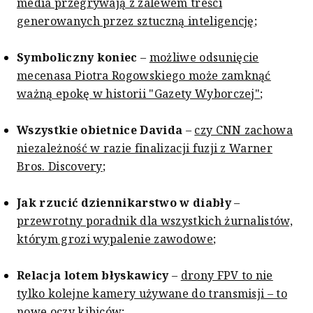
media przegrywają z zalewem treści
generowanych przez sztuczną inteligencję
;
Symboliczny koniec
–
możliwe odsunięcie
mecenasa Piotra Rogowskiego może zamknąć
ważną epokę w historii "Gazety Wyborczej"
;
Wszystkie obietnice Davida
–
czy CNN zachowa
niezależność w razie finalizacji fuzji z Warner
Bros. Discovery
;
Jak rzucić dziennikarstwo w diabły
–
przewrotny poradnik dla wszystkich żurnalistów,
którym grozi wypalenie zawodowe
;
Relacja lotem błyskawicy
–
drony FPV to nie
tylko kolejne kamery używane do transmisji – to
nowe oczy kibiców
;