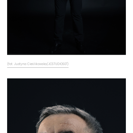
(fot. Justyna Cieślikowska/JCSTUDIOSET)