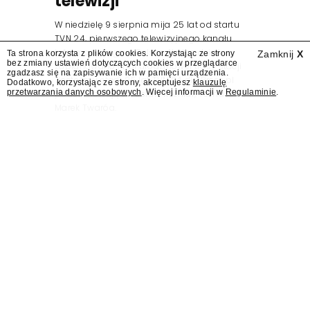
telewizji"
W niedzielę 9 sierpnia mija 25 lat od startu
TVN 24, pierwszego telewizyjnego kanału
informacyjnego w Polsce. Na ten dzień
Ta strona korzysta z plików cookies. Korzystając ze strony
Zamknij
X
bez zmiany ustawień dotyczących cookies w przeglądarce
zaplanowano finał urodzinowej trasy stacji
zgadzasz się na zapisywanie ich w pamięci urządzenia.
"Jesteśmy stąd". 25 lat TVN 24 dla Press.pl
Dodatkowo, korzystając ze strony, akceptujesz
klauzulę
przetwarzania danych osobowych
. Więcej informacji w
Regulaminie
.
podsumowują Jarosław Kuźniar, Tomasz Lis i
Marek Twaróg.