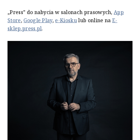
„Press” do nabycia w salonach prasowych,
App
Store
,
Google Play
,
e-Kiosku
lub online na
E-
sklep.press.pl
.