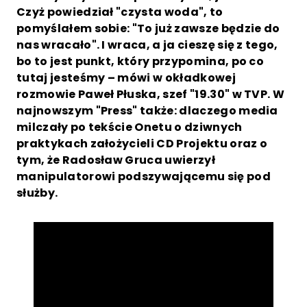
Czyż powiedział "czysta woda", to
pomyślałem sobie: "To już zawsze będzie do
nas wracało". I wraca, a ja cieszę się z tego,
bo to jest punkt, który przypomina, po co
tutaj jesteśmy – mówi w okładkowej
rozmowie Paweł Płuska, szef "19.30" w TVP. W
najnowszym "Press" także: dlaczego media
milczały po tekście Onetu o dziwnych
praktykach założycieli CD Projektu oraz o
tym, że Radosław Gruca uwierzył
manipulatorowi podszywającemu się pod
służby.