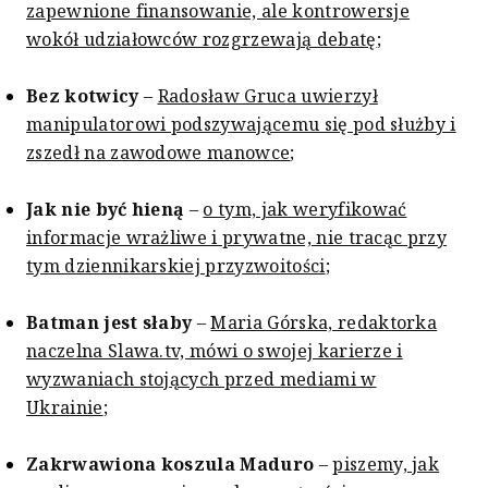
zapewnione finansowanie, ale kontrowersje
wokół udziałowców rozgrzewają debatę
;
Bez kotwicy
–
Radosław Gruca uwierzył
manipulatorowi podszywającemu się pod służby i
zszedł na zawodowe manowce
;
Jak nie być hieną
–
o tym, jak weryfikować
informacje wrażliwe i prywatne, nie tracąc przy
tym dziennikarskiej przyzwoitości
;
Batman jest słaby
–
Maria Górska, redaktorka
naczelna Slawa.tv, mówi o swojej karierze i
wyzwaniach stojących przed mediami w
Ukrainie
;
Zakrwawiona koszula Maduro
–
piszemy, jak