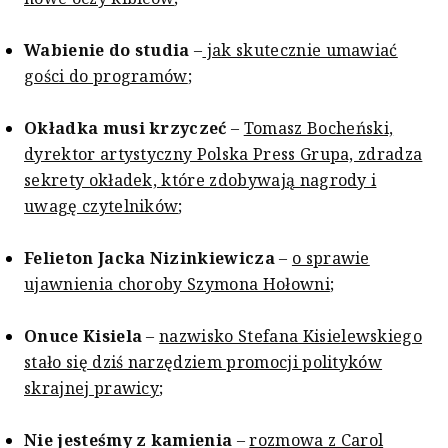
Wabienie do studia
–
jak skutecznie umawiać
gości do programów
;
Okładka musi krzyczeć
–
Tomasz Bocheński,
dyrektor artystyczny Polska Press Grupa, zdradza
sekrety okładek, które zdobywają nagrody i
uwagę czytelników
;
Felieton Jacka Nizinkiewicza
–
o sprawie
ujawnienia choroby Szymona Hołowni
;
Onuce Kisiela
–
nazwisko Stefana Kisielewskiego
stało się dziś narzędziem promocji polityków
skrajnej prawicy
;
Nie jesteśmy z kamienia
–
rozmowa z Carol