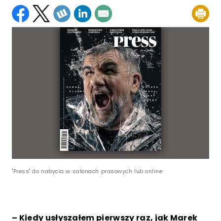
"Press" do nabycia w salonach prasowych lub online
– Kiedy usłyszałem pierwszy raz, jak Marek