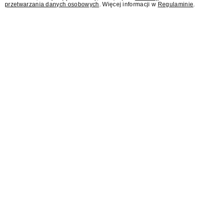
przetwarzania danych osobowych
. Więcej informacji w
Regulaminie
.
AI Act wprowadza dla
branży reklamowej nowy