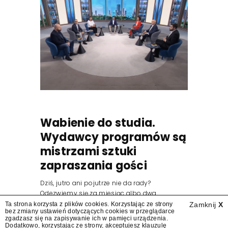
Wabienie do studia.
Wydawcy programów są
mistrzami sztuki
zapraszania gości
Dziś, jutro ani pojutrze nie da rady?
Odezwiemy się za miesiąc albo dwa.
Wydawcy programów są mistrzami sztuki
Ta strona korzysta z plików cookies. Korzystając ze strony
Zamknij
X
bez zmiany ustawień dotyczących cookies w przeglądarce
zapraszania gości.
zgadzasz się na zapisywanie ich w pamięci urządzenia.
Dodatkowo, korzystając ze strony, akceptujesz
klauzulę