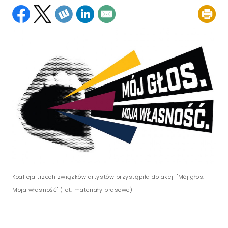
Koalicja trzech związków artystów przystąpiła do akcji "Mój głos.
Moja własność" (fot. materiały prasowe)