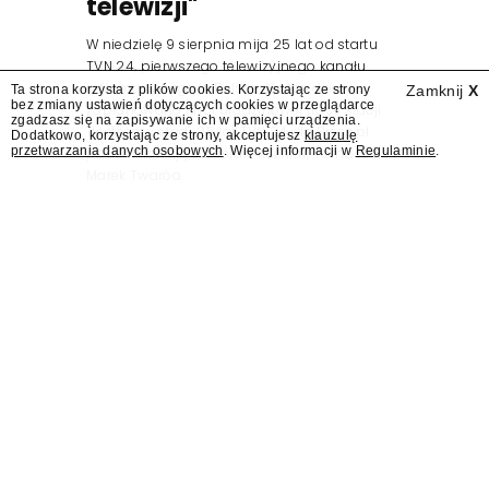
telewizji"
W niedzielę 9 sierpnia mija 25 lat od startu
TVN 24, pierwszego telewizyjnego kanału
informacyjnego w Polsce. Na ten dzień
Ta strona korzysta z plików cookies. Korzystając ze strony
Zamknij
X
bez zmiany ustawień dotyczących cookies w przeglądarce
zaplanowano finał urodzinowej trasy stacji
zgadzasz się na zapisywanie ich w pamięci urządzenia.
"Jesteśmy stąd". 25 lat TVN 24 dla Press.pl
Dodatkowo, korzystając ze strony, akceptujesz
klauzulę
przetwarzania danych osobowych
. Więcej informacji w
Regulaminie
.
podsumowują Jarosław Kuźniar, Tomasz Lis i
Marek Twaróg.