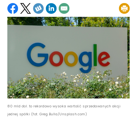
80 mld dol. to rekordowo wysoka wartość sprzedawanych akcji
jednej spółki (fot. Greg Bulla/Unsplash.com)