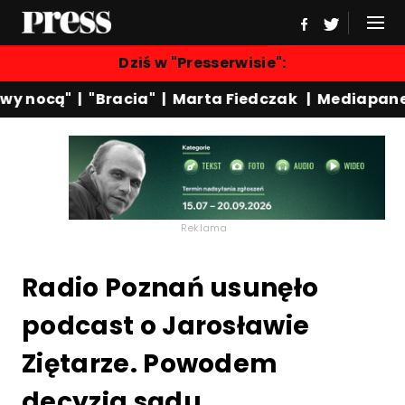
Dziś w "Presserwisie":
y nocą"
|
"Bracia"
|
Marta Fiedczak
|
Mediapanel
Reklama
Radio Poznań usunęło
podcast o Jarosławie
Ziętarze. Powodem
decyzja sądu