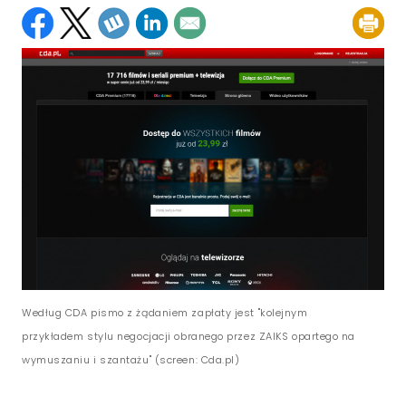
Według CDA pismo z żądaniem zapłaty jest "kolejnym
przykładem stylu negocjacji obranego przez ZAIKS opartego na
wymuszaniu i szantażu" (screen: Cda.pl)