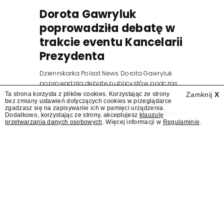
Dorota Gawryluk
poprowadziła debatę w
trakcie eventu Kancelarii
Prezydenta
Dziennikarka Polsat News Dorota Gawryluk
poprowadziła debatę publicystów podczas
zorganizowanego przez Kancelarię
Ta strona korzysta z plików cookies. Korzystając ze strony
Zamknij
X
bez zmiany ustawień dotyczących cookies w przeglądarce
Prezydenta wydarzenia z okazji pierwszej
zgadzasz się na zapisywanie ich w pamięci urządzenia.
rocznicy zaprzysiężenia Karola Nawrockiego
Dodatkowo, korzystając ze strony, akceptujesz
klauzulę
przetwarzania danych osobowych
. Więcej informacji w
Regulaminie
.
na prezydenta.