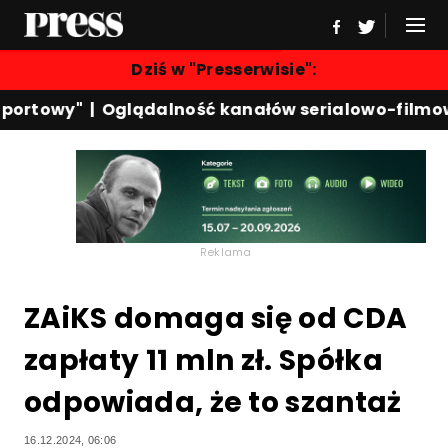
Dziś w "Presserwisie":
ortowy"
|
Oglądalność kanałów serialowo-filmowy
Reklama
ZAiKS domaga się od CDA
zapłaty 11 mln zł. Spółka
odpowiada, że to szantaż
16.12.2024, 06:06