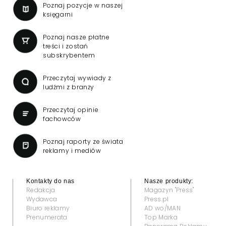
Poznaj pozycje w naszej
księgarni
Poznaj nasze płatne
treści i zostań
subskrybentem
Przeczytaj wywiady z
ludźmi z branży
Przeczytaj opinie
fachowców
Poznaj raporty ze świata
reklamy i mediów
Kontakty do nas
Nasze produkty:
Redakcja
Magazyn "Press"
Wydawca
Press.pl
Biuro reklamy
AD wo/MAN
Prenumerata
Top Marka