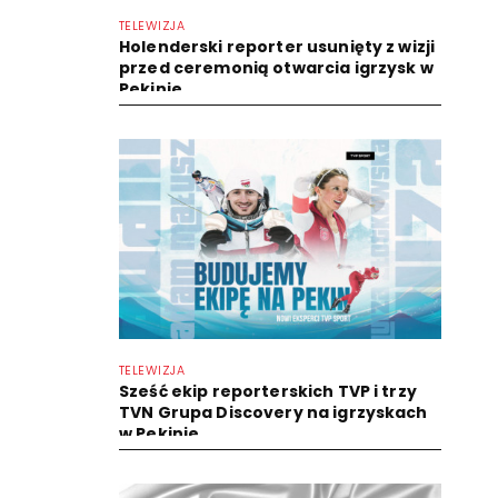
TELEWIZJA
Holenderski reporter usunięty z wizji
przed ceremonią otwarcia igrzysk w
Pekinie
TELEWIZJA
Sześć ekip reporterskich TVP i trzy
TVN Grupa Discovery na igrzyskach
w Pekinie