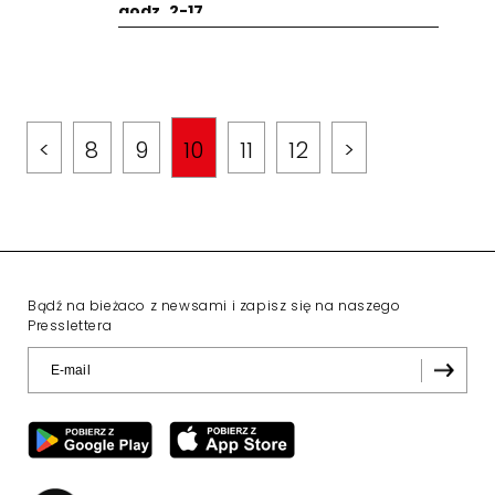
godz. 2-17
<
8
9
10
11
12
>
Bądź na bieżaco z newsami i zapisz się na naszego
Presslettera