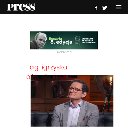
Reklama
Tag: igrzyska
olimpijskie