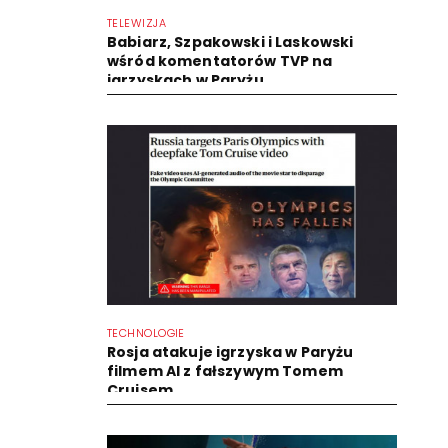
TELEWIZJA
Babiarz, Szpakowski i Laskowski
wśród komentatorów TVP na
igrzyskach w Paryżu
TECHNOLOGIE
Rosja atakuje igrzyska w Paryżu
filmem AI z fałszywym Tomem
Cruisem