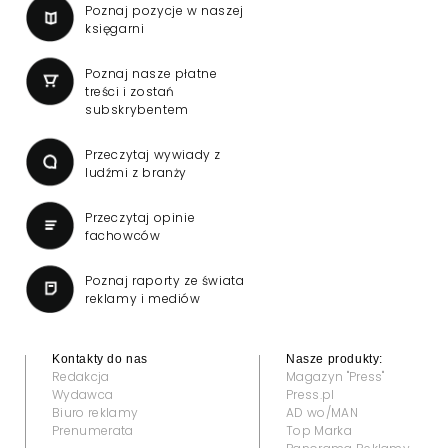
Poznaj pozycje w naszej
księgarni
Poznaj nasze płatne
treści i zostań
subskrybentem
Przeczytaj wywiady z
ludźmi z branży
Przeczytaj opinie
fachowców
Poznaj raporty ze świata
reklamy i mediów
Kontakty do nas
Nasze produkty:
Redakcja
Magazyn "Press"
Wydawca
Press.pl
Biuro reklamy
AD wo/MAN
Prenumerata
Top Marka