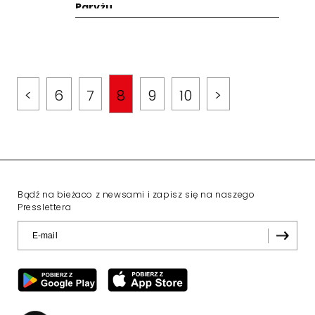
Paryżu
<
6
7
8
9
10
>
Bądź na bieżaco z newsami i zapisz się na naszego
Presslettera