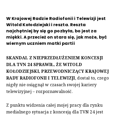
W Krajowej Radzie Radiofonii i Telewizji jest
Witold Kołodziejski i reszta. Reszta
najchętniej by się go pozbyła, bo jest za
miękki. A przecież on stara się, jak może, być
wiernym uczniem matki partii
SKANDAL Z NIEPRZEDŁUŻENIEM KONCESJI
DLA TVN 24 SPRAWIŁ, ŻE WITOLD
KOŁODZIEJSKI, PRZEWODNICZĄCY KRAJOWEJ
RADY RADIOFONII I TELEWIZJI
, dostał to, czego
nigdy nie osiągnął w czasach swojej kariery
telewizyjnej – rozpoznawalność.
Z punktu widzenia całej mojej pracy dla rynku
medialnego sytuacja z koncesją dla TVN 24 jest