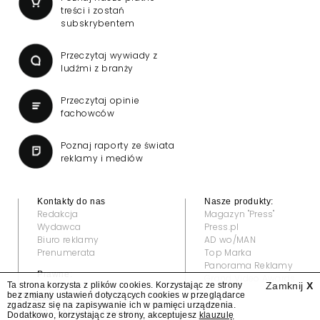
treści i zostań
subskrybentem
Przeczytaj wywiady z
ludźmi z branży
Przeczytaj opinie
fachowców
Poznaj raporty ze świata
reklamy i mediów
Kontakty do nas
Nasze produkty:
Redakcja
Magazyn "Press"
Wydawca
Press.pl
Biuro reklamy
AD wo/MAN
Prenumerata
Top Marka
Panorama Reklamy
Prawne:
Grand Video Awards
Ta strona korzysta z plików cookies. Korzystając ze strony
Zamknij
X
Regulamin
bez zmiany ustawień dotyczących cookies w przeglądarce
Klauzula informacyjna
zgadzasz się na zapisywanie ich w pamięci urządzenia.
© 2022 — All rights reserved
Dodatkowo, korzystając ze strony, akceptujesz
klauzulę