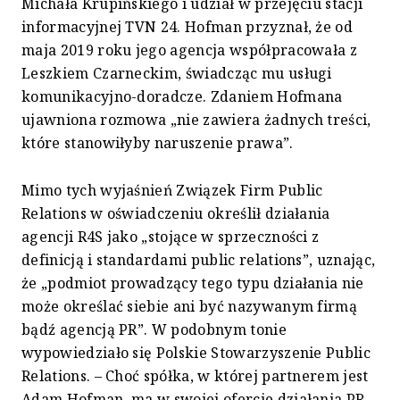
Michała Krupińskiego i udział w przejęciu stacji
informacyjnej TVN 24. Hofman przyznał, że od
maja 2019 roku jego agencja współpracowała z
Leszkiem Czarneckim, świadcząc mu usługi
komunikacyjno-doradcze. Zdaniem Hofmana
ujawniona rozmowa „nie zawiera żadnych treści,
które stanowiłyby naruszenie prawa”.
Mimo tych wyjaśnień Związek Firm Public
Relations w oświadczeniu określił działania
agencji R4S jako „stojące w sprzeczności z
definicją i standardami public relations”, uznając,
że „podmiot prowadzący tego typu działania nie
może określać siebie ani być nazywanym firmą
bądź agencją PR”. W podobnym tonie
wypowiedziało się Polskie Stowarzyszenie Public
Relations. – Choć spółka, w której partnerem jest
Adam Hofman, ma w swojej ofercie działania PR,