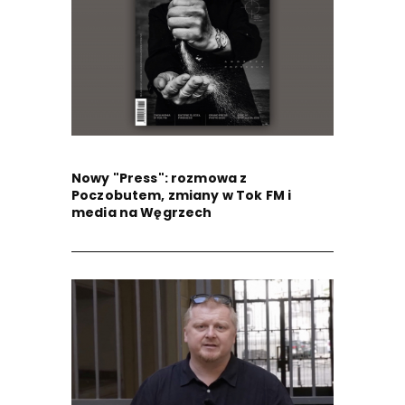
Nowy "Press": rozmowa z
Poczobutem, zmiany w Tok FM i
media na Węgrzech