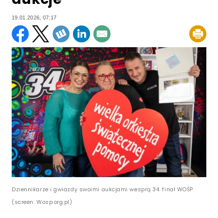
19.01.2026, 07:17
Dziennikarze i gwiazdy swoimi aukcjami wesprą 34. finał WOŚP
(screen: Wosp.org.pl)