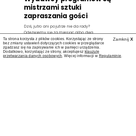
mistrzami sztuki
zapraszania gości
Dziś, jutro ani pojutrze nie da rady?
Odezwiemy się za miesiąc albo dwa.
Wydawcy programów są mistrzami sztuki
Ta strona korzysta z plików cookies. Korzystając ze strony
Zamknij
X
bez zmiany ustawień dotyczących cookies w przeglądarce
zapraszania gości.
zgadzasz się na zapisywanie ich w pamięci urządzenia.
Dodatkowo, korzystając ze strony, akceptujesz
klauzulę
przetwarzania danych osobowych
. Więcej informacji w
Regulaminie
.