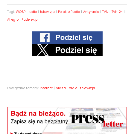
Tagi:
WOŚP
|
radio
|
telewizja
|
Polskie Radio
|
Antyradio
|
TVN
|
TVN 24
|
Allegro
|
Pudelek.pl
Powiązane tematy:
internet
|
prasa
|
radio
|
telewizja