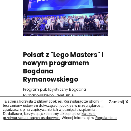
Polsat z "Lego Masters" i
nowym programem
Bogdana
Rymanowskiego
Program publicystyczny Bogdana
Rymanowskiego i teleturniej
muzyczny "Hitster. Muzyczna gra przebojów"
Ta strona korzysta z plików cookies. Korzystając ze strony
Zamknij
X
bez zmiany ustawień dotyczących cookies w przeglądarce
znajdą się wśród jesiennych nowości Polsatu.
zgadzasz się na zapisywanie ich w pamięci urządzenia.
Polsat przejmuje od TVN program "Lego
Dodatkowo, korzystając ze strony, akceptujesz
klauzulę
przetwarzania danych osobowych
. Więcej informacji w
Regulaminie
.
Masters".