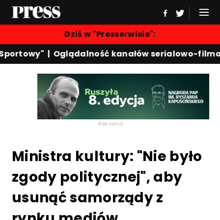
Dziś w "Presserwisie":
portowy"
|
Oglądalność kanałów serialowo-filmow
Reklama
Ministra kultury: "Nie było
zgody politycznej", aby
usunąć samorządy z
rynku mediów