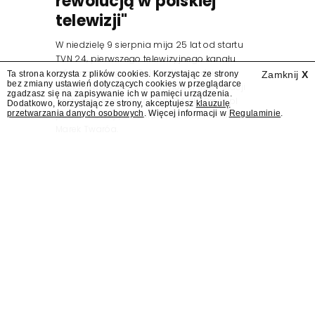
rewolucją w polskiej
telewizji"
W niedzielę 9 sierpnia mija 25 lat od startu
TVN 24, pierwszego telewizyjnego kanału
informacyjnego w Polsce. Na ten dzień
Ta strona korzysta z plików cookies. Korzystając ze strony
Zamknij
X
bez zmiany ustawień dotyczących cookies w przeglądarce
zaplanowano finał urodzinowej trasy stacji
zgadzasz się na zapisywanie ich w pamięci urządzenia.
"Jesteśmy stąd". 25 lat TVN 24 dla Press.pl
Dodatkowo, korzystając ze strony, akceptujesz
klauzulę
przetwarzania danych osobowych
. Więcej informacji w
Regulaminie
.
podsumowują Jarosław Kuźniar, Tomasz Lis i
Marek Twaróg.