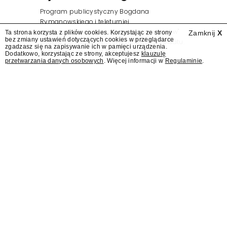
Program publicystyczny Bogdana
Rymanowskiego i teleturniej
muzyczny "Hitster. Muzyczna gra przebojów"
Ta strona korzysta z plików cookies. Korzystając ze strony
Zamknij
X
bez zmiany ustawień dotyczących cookies w przeglądarce
znajdą się wśród jesiennych nowości Polsatu.
zgadzasz się na zapisywanie ich w pamięci urządzenia.
Polsat przejmuje od TVN program "Lego
Dodatkowo, korzystając ze strony, akceptujesz
klauzulę
przetwarzania danych osobowych
. Więcej informacji w
Regulaminie
.
Masters".