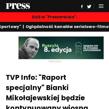
Dziś w "Presserwisie":
portowy"
|
Oglądalność kanałów serialowo-filmow
Reklama
TVP Info: "Raport
specjalny" Bianki
Mikołajewskiej będzie
kontynuowany wiosną