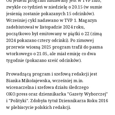
Od jesieni program nadawany jest w TVP Info,
zwykle co tydzień w niedzielę o 20.15 (w sumie
jesienią zostanie pokazanych 15 odcinków).
Wcześniej cykl nadawano w TVP 1. Magazyn
zadebiutował w listopadzie 2024 roku,
początkowo był emitowany w piątki o 22 (zimą
2024 pokazano cztery odcinki). Po zimowej
przerwie wiosną 2025 program trafił do pasma
wtorkowego o 21.05, ale miał emisję co dwa
tygodnie (pokazano sześć odcinków).
Prowadzącą program i szefową redakcji jest
Bianka Mikołajewska, wcześniej m.in.
wicenaczelna i szefowa działu śledczego
OKO.press oraz dziennikarka "Gazety Wyborczej"
i "Polityki". Zdobyła tytuł Dziennikarza Roku 2016
w plebiscycie polskich redakcji.