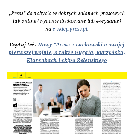
„Press” do nabycia w dobrych salonach prasowych
lub online (wydanie drukowane lub e-wydanie)
na
e-sklep.press.pl
.
Czytaj też:
Nowy "Press": Lachowski o swojej
pierwszej wojnie, a także Gugała, Burzyńska,
Klarenbach i ekipa Zełenskiego