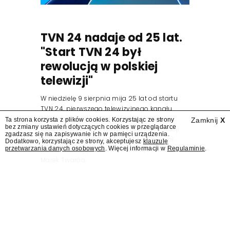
TVN 24 nadaje od 25 lat.
"Start TVN 24 był
rewolucją w polskiej
telewizji"
W niedzielę 9 sierpnia mija 25 lat od startu
TVN 24, pierwszego telewizyjnego kanału
informacyjnego w Polsce. Na ten dzień
Ta strona korzysta z plików cookies. Korzystając ze strony
Zamknij
X
bez zmiany ustawień dotyczących cookies w przeglądarce
zaplanowano finał urodzinowej trasy stacji
zgadzasz się na zapisywanie ich w pamięci urządzenia.
"Jesteśmy stąd". 25 lat TVN 24 dla Press.pl
Dodatkowo, korzystając ze strony, akceptujesz
klauzulę
przetwarzania danych osobowych
. Więcej informacji w
Regulaminie
.
podsumowują Jarosław Kuźniar, Tomasz Lis i
Marek Twaróg.