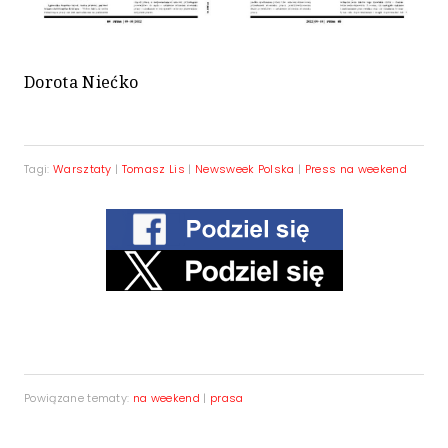
Dorota Niećko
Tagi:
Warsztaty
|
Tomasz Lis
|
Newsweek Polska
|
Press na weekend
Powiązane tematy:
na weekend
|
prasa