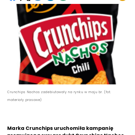
Crunchips Nachos zadebiutowały na rynku w maju br. (fot.
materiały prasowe)
Marka Crunchips uruchomiła kampanię