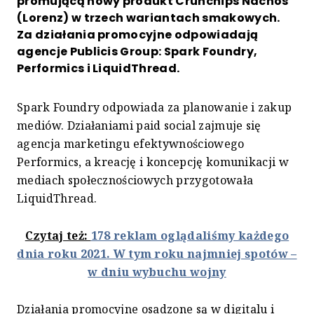
promującą nowy produkt Crunchips Nachos
(Lorenz) w trzech wariantach smakowych.
Za działania promocyjne odpowiadają
agencje Publicis Group: Spark Foundry,
Performics i LiquidThread.
Spark Foundry odpowiada za planowanie i zakup
mediów. Działaniami paid social zajmuje się
agencja marketingu efektywnościowego
Performics, a kreację i koncepcję komunikacji w
mediach społecznościowych przygotowała
LiquidThread.
Czytaj też:
178 reklam oglądaliśmy każdego
dnia roku 2021. W tym roku najmniej spotów –
w dniu wybuchu wojny
Działania promocyjne osadzone są w digitalu i