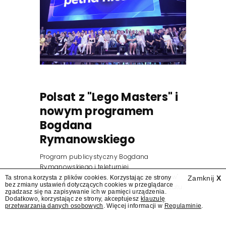
Polsat z "Lego Masters" i
nowym programem
Bogdana
Rymanowskiego
Program publicystyczny Bogdana
Rymanowskiego i teleturniej
muzyczny "Hitster. Muzyczna gra przebojów"
Ta strona korzysta z plików cookies. Korzystając ze strony
Zamknij
X
bez zmiany ustawień dotyczących cookies w przeglądarce
znajdą się wśród jesiennych nowości Polsatu.
zgadzasz się na zapisywanie ich w pamięci urządzenia.
Polsat przejmuje od TVN program "Lego
Dodatkowo, korzystając ze strony, akceptujesz
klauzulę
przetwarzania danych osobowych
. Więcej informacji w
Regulaminie
.
Masters".