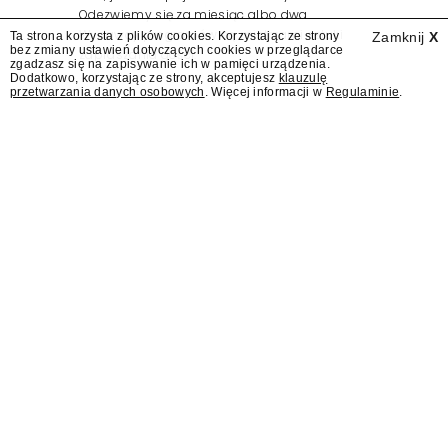
Odezwiemy się za miesiąc albo dwa.
Wydawcy programów są mistrzami sztuki
Ta strona korzysta z plików cookies. Korzystając ze strony
Zamknij
X
bez zmiany ustawień dotyczących cookies w przeglądarce
zapraszania gości.
zgadzasz się na zapisywanie ich w pamięci urządzenia.
Dodatkowo, korzystając ze strony, akceptujesz
klauzulę
przetwarzania danych osobowych
. Więcej informacji w
Regulaminie
.