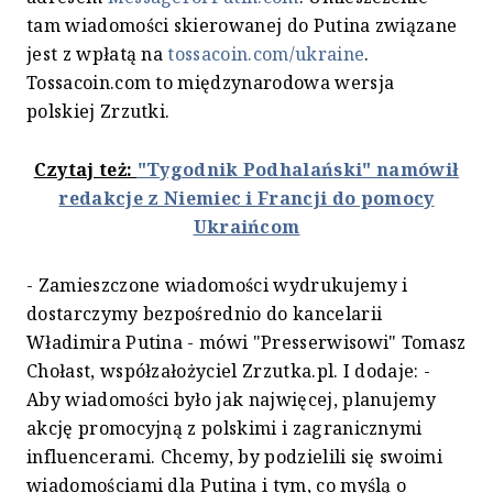
tam wiadomości skierowanej do Putina związane
jest z wpłatą na
tossacoin.com/ukraine
.
Tossacoin.com to międzynarodowa wersja
polskiej Zrzutki.
Czytaj też:
"Tygodnik Podhalański" namówił
redakcje z Niemiec i Francji do pomocy
Ukraińcom
- Zamieszczone wiadomości wydrukujemy i
dostarczymy bezpośrednio do kancelarii
Władimira Putina - mówi "Presserwisowi" Tomasz
Chołast, współzałożyciel Zrzutka.pl. I dodaje: -
Aby wiadomości było jak najwięcej, planujemy
akcję promocyjną z polskimi i zagranicznymi
influencerami. Chcemy, by podzielili się swoimi
wiadomościami dla Putina i tym, co myślą o