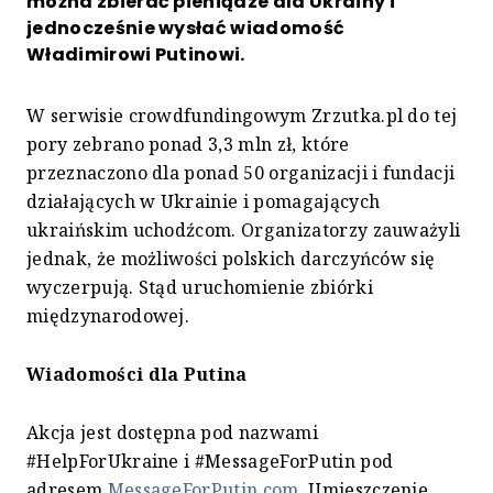
można zbierać pieniądze dla Ukrainy i
jednocześnie wysłać wiadomość
Władimirowi Putinowi.
W serwisie crowdfundingowym Zrzutka.pl do tej
pory zebrano ponad 3,3 mln zł, które
przeznaczono dla ponad 50 organizacji i fundacji
działających w Ukrainie i pomagających
ukraińskim uchodźcom. Organizatorzy zauważyli
jednak, że możliwości polskich darczyńców się
wyczerpują. Stąd uruchomienie zbiórki
międzynarodowej.
Wiadomości dla Putina
Akcja jest dostępna pod nazwami
#HelpForUkraine i #MessageForPutin pod
adresem
MessageForPutin.com
. Umieszczenie