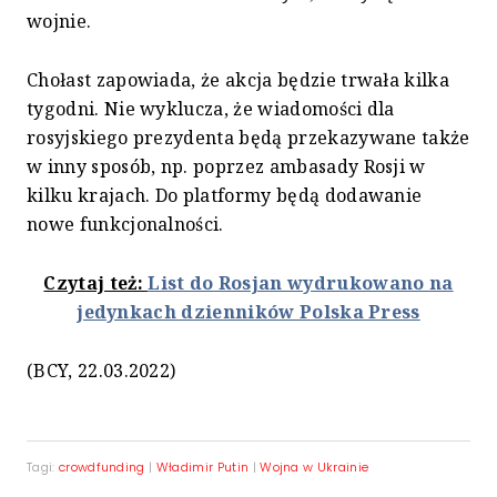
wojnie.
Chołast zapowiada, że akcja będzie trwała kilka
tygodni. Nie wyklucza, że wiadomości dla
rosyjskiego prezydenta będą przekazywane także
w inny sposób, np. poprzez ambasady Rosji w
kilku krajach. Do platformy będą dodawanie
nowe funkcjonalności.
Czytaj też:
List do Rosjan wydrukowano na
jedynkach dzienników Polska Press
(BCY, 22.03.2022)
Tagi:
crowdfunding
|
Władimir Putin
|
Wojna w Ukrainie