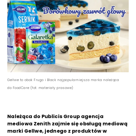
Gellwe to obok Frugo i Black najpopularniejsza marka należąca
do FoodCare (fot. materiały prasowe)
Należąca do Publicis Group agencja
mediowa Zenith zajmie się obsługą mediową
marki Gellwe, jednego z produktów w