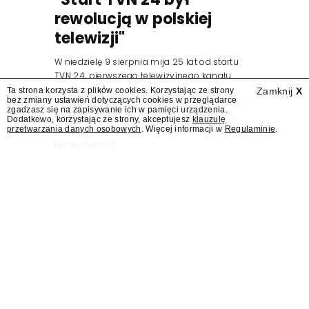
rewolucją w polskiej
telewizji"
W niedzielę 9 sierpnia mija 25 lat od startu
TVN 24, pierwszego telewizyjnego kanału
informacyjnego w Polsce. Na ten dzień
Ta strona korzysta z plików cookies. Korzystając ze strony
Zamknij
X
bez zmiany ustawień dotyczących cookies w przeglądarce
zaplanowano finał urodzinowej trasy stacji
zgadzasz się na zapisywanie ich w pamięci urządzenia.
"Jesteśmy stąd". 25 lat TVN 24 dla Press.pl
Dodatkowo, korzystając ze strony, akceptujesz
klauzulę
przetwarzania danych osobowych
. Więcej informacji w
Regulaminie
.
podsumowują Jarosław Kuźniar, Tomasz Lis i
Marek Twaróg.