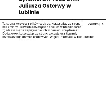
Juliusza Osterwy w
Lublinie
Mateusz Matyszkowicz, były prezes Telewizji
Ta strona korzysta z plików cookies. Korzystając ze strony
Zamknij
X
Polskiej, w poniedziałek 10 sierpnia obejmie
bez zmiany ustawień dotyczących cookies w przeglądarce
stanowisko dyrektora Teatru im. Juliusza
zgadzasz się na zapisywanie ich w pamięci urządzenia.
Dodatkowo, korzystając ze strony, akceptujesz
klauzulę
Osterwy w Lublinie – dowiedział się
przetwarzania danych osobowych
. Więcej informacji w
Regulaminie
.
"Presserwis".