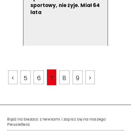
sportowy, nie żyje. Miał 64
lata
<
5
6
7
8
9
>
Bądź na bieżaco z newsami i zapisz się na naszego
Presslettera