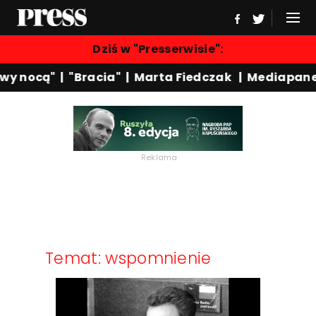
Dziś w "Presserwisie":
wy nocą"
|
"Bracia"
|
Marta Fiedczak
|
Mediapane
Reklama
Temat: wspomnienie