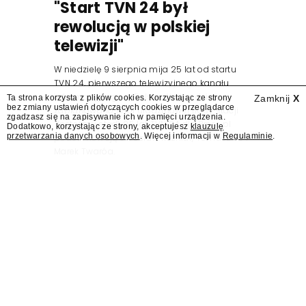
"Start TVN 24 był
rewolucją w polskiej
telewizji"
W niedzielę 9 sierpnia mija 25 lat od startu
TVN 24, pierwszego telewizyjnego kanału
informacyjnego w Polsce. Na ten dzień
Ta strona korzysta z plików cookies. Korzystając ze strony
Zamknij
X
bez zmiany ustawień dotyczących cookies w przeglądarce
zaplanowano finał urodzinowej trasy stacji
zgadzasz się na zapisywanie ich w pamięci urządzenia.
"Jesteśmy stąd". 25 lat TVN 24 dla Press.pl
Dodatkowo, korzystając ze strony, akceptujesz
klauzulę
przetwarzania danych osobowych
. Więcej informacji w
Regulaminie
.
podsumowują Jarosław Kuźniar, Tomasz Lis i
Marek Twaróg.