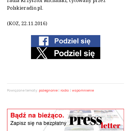
radia Krzysztof Michalski, cytowany przez
Polskieradio.pl.
(KOZ, 22.11.2016)
Powiązane tematy:
pożegnanie
|
radio
|
wspomnienie