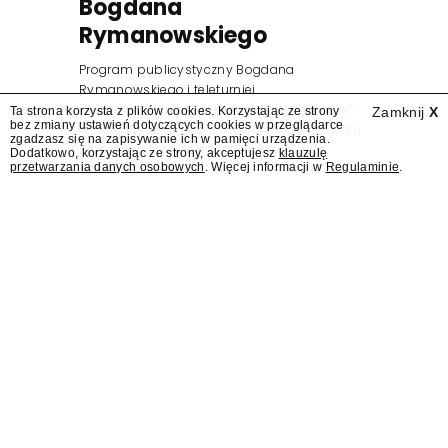
Bogdana
Rymanowskiego
Program publicystyczny Bogdana
Rymanowskiego i teleturniej
muzyczny "Hitster. Muzyczna gra przebojów"
Ta strona korzysta z plików cookies. Korzystając ze strony
Zamknij
X
bez zmiany ustawień dotyczących cookies w przeglądarce
znajdą się wśród jesiennych nowości Polsatu.
zgadzasz się na zapisywanie ich w pamięci urządzenia.
Polsat przejmuje od TVN program "Lego
Dodatkowo, korzystając ze strony, akceptujesz
klauzulę
przetwarzania danych osobowych
. Więcej informacji w
Regulaminie
.
Masters".