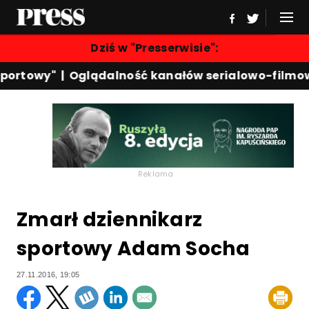
Dziś w "Presserwisie":
ortowy"
|
Oglądalność kanałów serialowo-filmowy
Reklama
Zmarł dziennikarz
sportowy Adam Socha
27.11.2016, 19:05