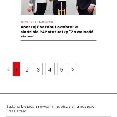
KONKURSY I NAGRODY
Andrzej Poczobut odebrał w
siedzibie PAP statuetkę "Za wolność
słowa"
<
1
2
3
4
5
>
Bądź na bieżaco z newsami i zapisz się na naszego
Presslettera