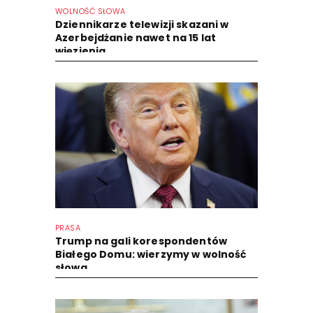
WOLNOŚĆ SŁOWA
Dziennikarze telewizji skazani w
Azerbejdżanie nawet na 15 lat
więzienia
PRASA
Trump na gali korespondentów
Białego Domu: wierzymy w wolność
słowa