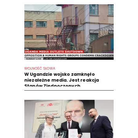
WOLNOŚĆ SŁOWA
W Ugandzie wojsko zamknęło
niezależne media. Jest reakcja
Stanów Zjednoczonych