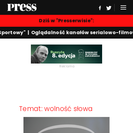
Dziś w "Presserwisie":
Sportowy"
|
Oglądalność kanałów serialowo-filmo
Reklama
Temat: wolność słowa