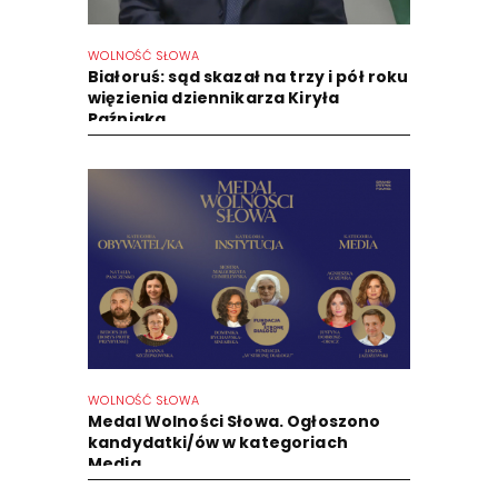
WOLNOŚĆ SŁOWA
Białoruś: sąd skazał na trzy i pół roku
więzienia dziennikarza Kiryła
Paźniaka
WOLNOŚĆ SŁOWA
Medal Wolności Słowa. Ogłoszono
kandydatki/ów w kategoriach
Media...