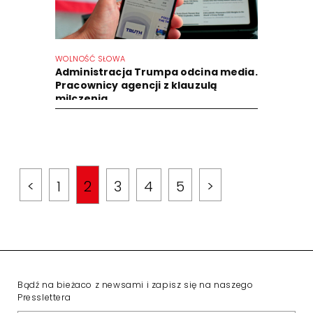
WOLNOŚĆ SŁOWA
Administracja Trumpa odcina media.
Pracownicy agencji z klauzulą
milczenia
<
1
2
3
4
5
>
Bądź na bieżaco z newsami i zapisz się na naszego
Presslettera