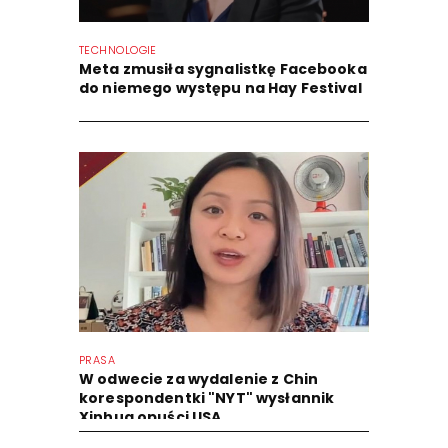
TECHNOLOGIE
Meta zmusiła sygnalistkę Facebooka
do niemego występu na Hay Festival
PRASA
W odwecie za wydalenie z Chin
korespondentki "NYT" wysłannik
Xinhua opuści USA