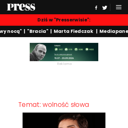
Dziś w "Presserwisie":
y nocą"
|
"Bracia"
|
Marta Fiedczak
|
Mediapanel
Reklama
Temat: wolność słowa