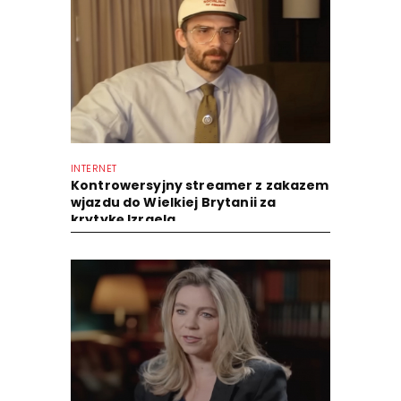
INTERNET
Kontrowersyjny streamer z zakazem
wjazdu do Wielkiej Brytanii za
krytykę Izraela