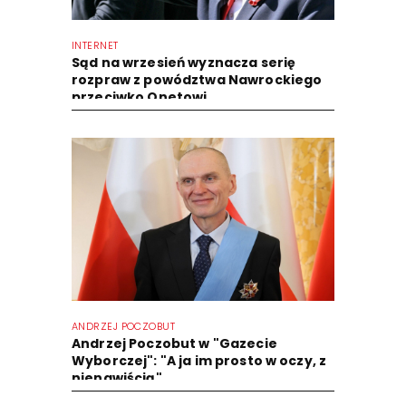
INTERNET
Sąd na wrzesień wyznacza serię
rozpraw z powództwa Nawrockiego
przeciwko Onetowi
ANDRZEJ POCZOBUT
Andrzej Poczobut w "Gazecie
Wyborczej": "A ja im prosto w oczy, z
nienawiścią"