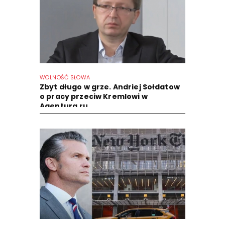
WOLNOŚĆ SŁOWA
Zbyt długo w grze. Andriej Sołdatow
o pracy przeciw Kremlowi w
Agentura.ru