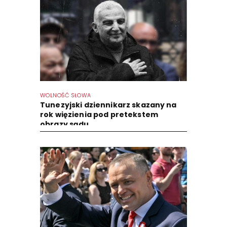
WOLNOŚĆ SŁOWA
Tunezyjski dziennikarz skazany na
rok więzienia pod pretekstem
obrazy sądu