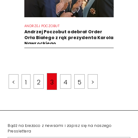
ANDRZEJ POCZOBUT
Andrzej Poczobut odebrał Order
Orła Białego z rąk prezydenta Karola
Nawrockiego
<
1
2
3
4
5
>
Bądź na bieżaco z newsami i zapisz się na naszego
Presslettera