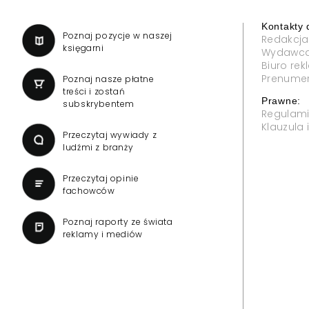
Kontakty 
a
Poznaj pozycje w naszej
Redakcja
księgarni
Wydawc
Biuro re
Prenume
Poznaj nasze płatne
treści i zostań
Prawne:
subskrybentem
Regulam
Klauzula
Przeczytaj wywiady z
ludźmi z branży
Przeczytaj opinie
fachowców
Poznaj raporty ze świata
reklamy i mediów