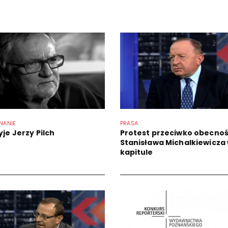
NANIE
PRASA
yje Jerzy Pilch
Protest przeciwko obecnoś
Stanisława Michalkiewicza
kapitule