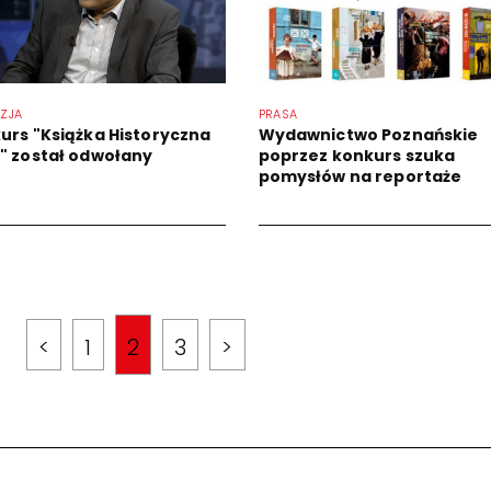
IZJA
PRASA
urs "Książka Historyczna
Wydawnictwo Poznańskie
" został odwołany
poprzez konkurs szuka
pomysłów na reportaże
<
1
2
3
>