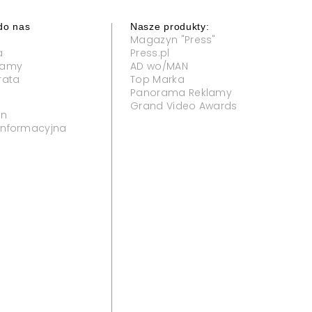
do nas
Nasze produkty:
Magazyn "Press"
a
Press.pl
klamy
AD wo/MAN
rata
Top Marka
Panorama Reklamy
Grand Video Awards
in
 informacyjna