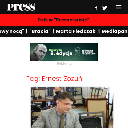
Dziś w "Presserwisie":
wy nocą"
|
"Bracia"
|
Marta Fiedczak
|
Mediapane
Reklama
Tag: Ernest Zozuń