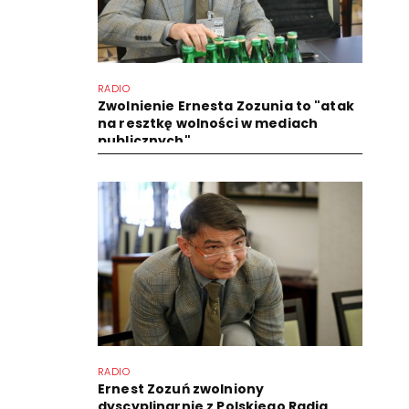
RADIO
Zwolnienie Ernesta Zozunia to "atak
na resztkę wolności w mediach
publicznych"
RADIO
Ernest Zozuń zwolniony
dyscyplinarnie z Polskiego Radia