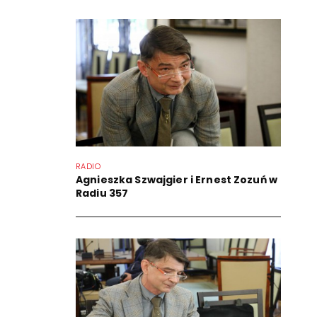
RADIO
Agnieszka Szwajgier i Ernest Zozuń w
Radiu 357