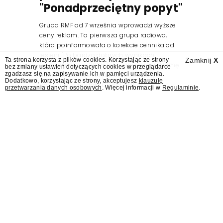
"Ponadprzeciętny popyt"
Grupa RMF od 7 września wprowadzi wyższe
ceny reklam. To pierwsza grupa radiowa,
która poinformowała o korekcie cennika od
jesieni. "Po bardzo dobrych wynikach
Ta strona korzysta z plików cookies. Korzystając ze strony
Zamknij
X
osiągniętych w 2025 roku, popyt na reklamę
bez zmiany ustawień dotyczących cookies w przeglądarce
zgadzasz się na zapisywanie ich w pamięci urządzenia.
audio pozostaje na ponadprzeciętnym
Dodatkowo, korzystając ze strony, akceptujesz
klauzulę
poziomie" – podała Grupa RMF w...
przetwarzania danych osobowych
. Więcej informacji w
Regulaminie
.