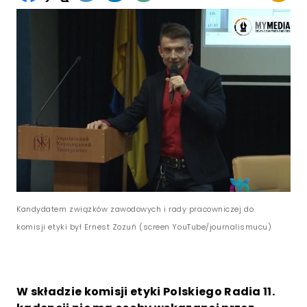
Kandydatem związków zawodowych i rady pracowniczej do
komisji etyki był Ernest Zozuń (screen YouTube/journalismucu)
W składzie komisji etyki Polskiego Radia 11.