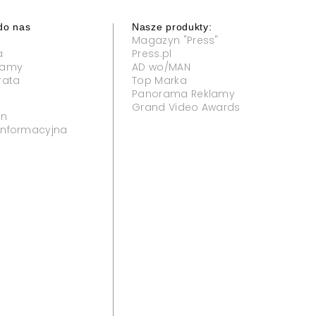
do nas
Nasze produkty:
Magazyn "Press"
a
Press.pl
klamy
AD wo/MAN
rata
Top Marka
Panorama Reklamy
Grand Video Awards
in
 informacyjna