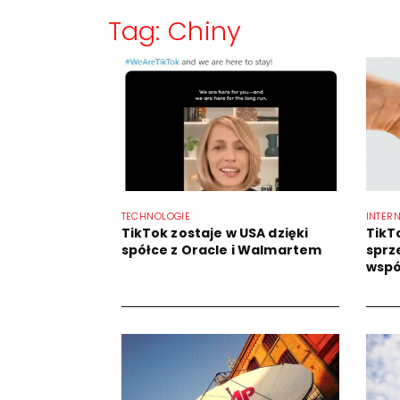
Tag: Chiny
TECHNOLOGIE
INTER
TikTok zostaje w USA dzięki
TikT
spółce z Oracle i Walmartem
sprz
wspó