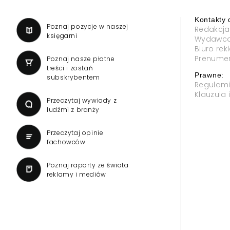
Kontakty 
a
Poznaj pozycje w naszej
Redakcja
księgarni
Wydawc
Biuro re
Prenume
Poznaj nasze płatne
treści i zostań
Prawne:
subskrybentem
Regulam
Klauzula
Przeczytaj wywiady z
ludźmi z branży
Przeczytaj opinie
fachowców
Poznaj raporty ze świata
reklamy i mediów