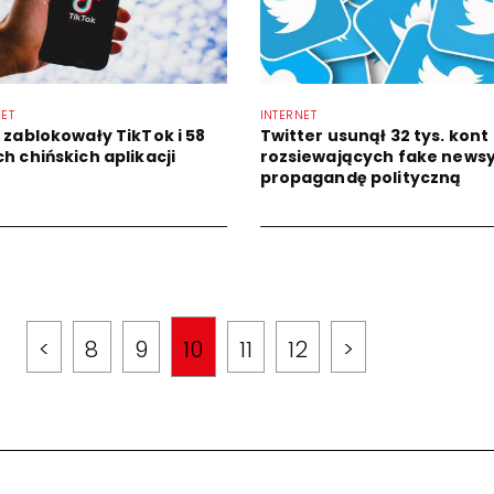
NET
INTERNET
e zablokowały TikTok i 58
Twitter usunął 32 tys. kont
h chińskich aplikacji
rozsiewających fake newsy
propagandę polityczną
<
8
9
10
11
12
>