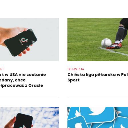
NET
TELEWIZJA
ok w USA nie zostanie
Chińska liga piłkarska w Po
edany, chce
Sport
łpracować z Oracle