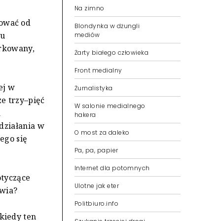
Na zimno
hować od
Blondynka w dżungli
iu
mediów
arkowany,
Żarty białego człowieka
Front medialny
ej w
Żurnalistyka
ze trzy–pięć
W salonie medialnego
a
hakera
działania w
O most za daleko
ego się
Pa, pa, papier
Internet dla potomnych
tyczące
Ulotne jak eter
awia?
Politbiuro.info
kiedy ten