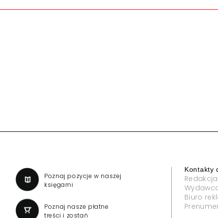
Kontakty 
a
Poznaj pozycje w naszej
Redakcja
księgarni
Wydawc
Biuro re
Prenume
Poznaj nasze płatne
treści i zostań