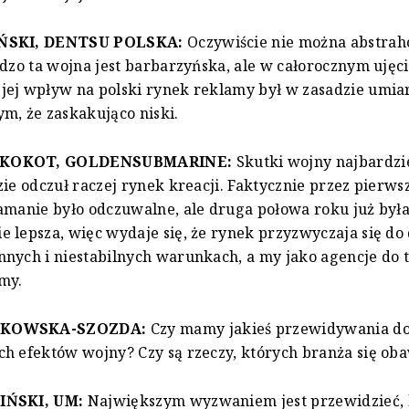
ŃSKI, DENTSU POLSKA:
Oczywiście nie można abstra
rdzo ta wojna jest barbarzyńska, ale w całorocznym ujęc
jej wpływ na polski rynek reklamy był w zasadzie umi
m, że zaskakująco niski.
KOKOT, GOLDENSUBMARINE:
Skutki wojny najbardzi
zie odczuł raczej rynek kreacji. Faktycznie przez pierws
amanie było odczuwalne, ale druga połowa roku już był
 lepsza, więc wydaje się, że rynek przyzwyczaja się do 
nych i niestabilnych warunkach, a my jako agencje do t
emy.
ŁKOWSKA-SZOZDA:
Czy mamy jakieś przewidywania do
h efektów wojny? Czy są rzeczy, których branża się ob
IŃSKI, UM:
Największym wyzwaniem jest przewidzieć, 