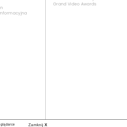
Grand Video Awards
in
 informacyjna
eglądarce
Zamknij
X