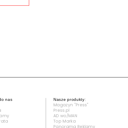
do nas
Nasze produkty:
Magazyn "Press"
a
Press.pl
klamy
AD wo/MAN
rata
Top Marka
Panorama Reklamy