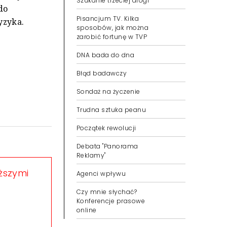
Szukanie trzeciej drogi
do
Pisancjum TV. Kilka
yzyka.
sposobów, jak można
zarobić fortunę w TVP
DNA bada do dna
Błąd badawczy
Sondaż na życzenie
Trudna sztuka peanu
Początek rewolucji
Debata "Panorama
Reklamy"
eższymi
Agenci wpływu
Czy mnie słychać?
Konferencje prasowe
online