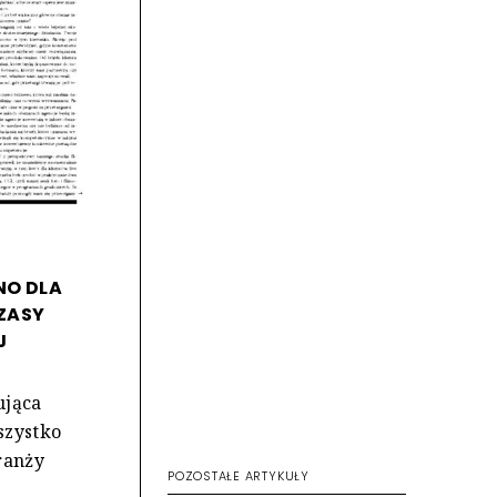
NO DLA
CZASY
J
ująca
szystko
ranży
POZOSTAŁE ARTYKUŁY