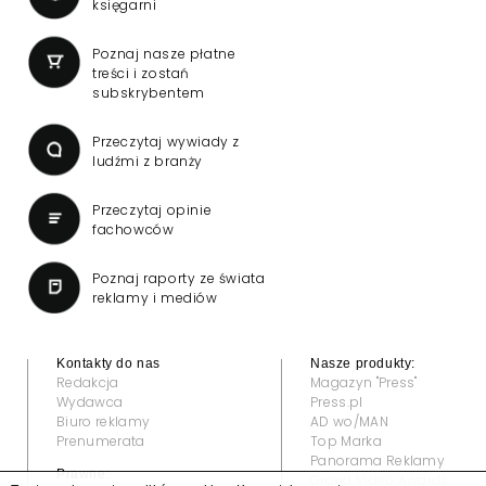
księgarni
Poznaj nasze płatne
treści i zostań
subskrybentem
Przeczytaj wywiady z
ludźmi z branży
Przeczytaj opinie
fachowców
Poznaj raporty ze świata
reklamy i mediów
Kontakty do nas
Nasze produkty:
Redakcja
Magazyn "Press"
Wydawca
Press.pl
Biuro reklamy
AD wo/MAN
Prenumerata
Top Marka
Panorama Reklamy
Prawne:
Grand Video Awards