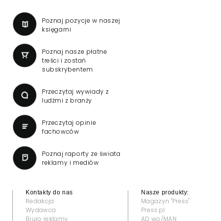
Poznaj pozycje w naszej
księgarni
Poznaj nasze płatne
treści i zostań
subskrybentem
Przeczytaj wywiady z
ludźmi z branży
Przeczytaj opinie
fachowców
Poznaj raporty ze świata
reklamy i mediów
Kontakty do nas
Nasze produkty:
Redakcja
Magazyn "Press"
Wydawca
Press.pl
Biuro reklamy
AD wo/MAN