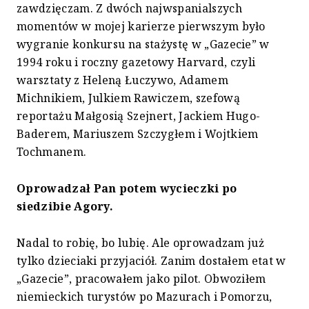
zawdzięczam. Z dwóch najwspanialszych
momentów w mojej karierze pierwszym było
wygranie konkursu na stażystę w „Gazecie” w
1994 roku i roczny gazetowy Harvard, czyli
warsztaty z Heleną Łuczywo, Adamem
Michnikiem, Julkiem Rawiczem, szefową
reportażu Małgosią Szejnert, Jackiem Hugo-
Baderem, Mariuszem Szczygłem i Wojtkiem
Tochmanem.
Oprowadzał Pan potem wycieczki po
siedzibie Agory.
Nadal to robię, bo lubię. Ale oprowadzam już
tylko dzieciaki przyjaciół. Zanim dostałem etat w
„Gazecie”, pracowałem jako pilot. Obwoziłem
niemieckich turystów po Mazurach i Pomorzu,