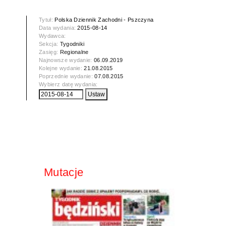
Tytuł:
Polska Dziennik Zachodni - Pszczyna
Data wydania:
2015-08-14
Wydawca:
Sekcja:
Tygodniki
Zasięg:
Regionalne
Najnowsze wydanie:
06.09.2019
Kolejne wydanie:
21.08.2015
Poprzednie wydanie:
07.08.2015
Wybierz datę wydania:
Mutacje