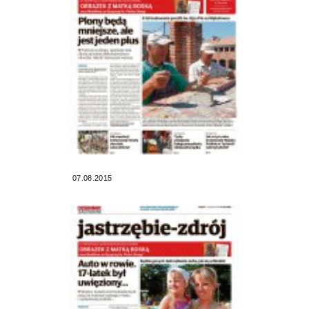
07.08.2015