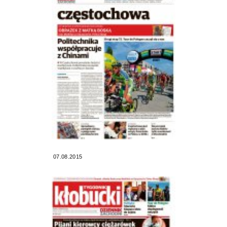
07.08.2015