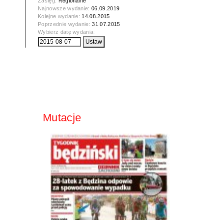
Zasięg:
Regionalne
Najnowsze wydanie:
06.09.2019
Kolejne wydanie:
14.08.2015
Poprzednie wydanie:
31.07.2015
Wybierz datę wydania:
Mutacje