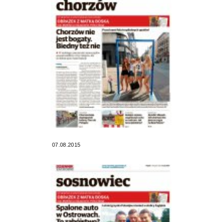
07.08.2015