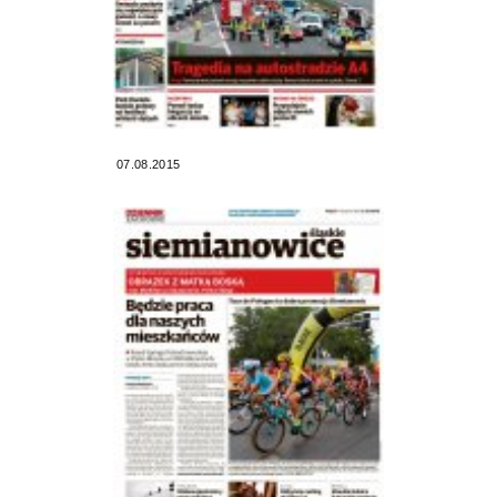
07.08.2015