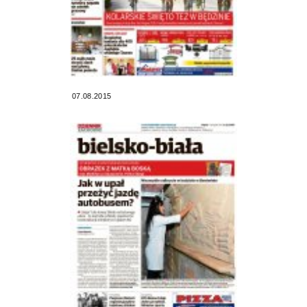
07.08.2015