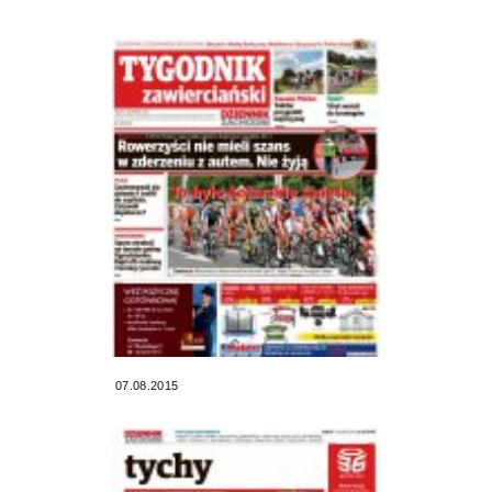
07.08.2015