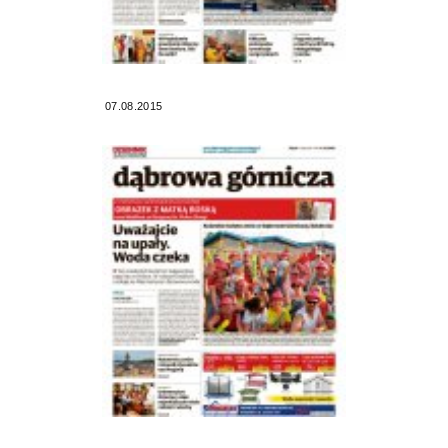
07.08.2015