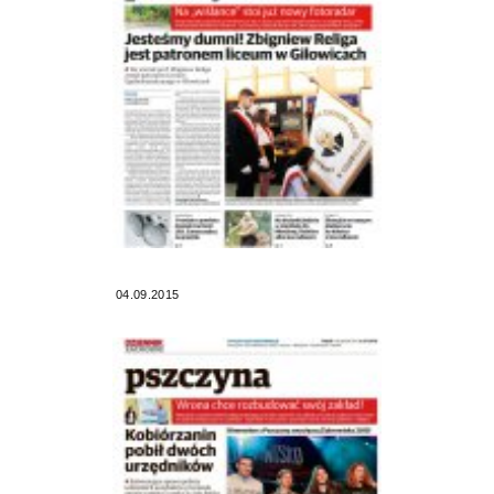
04.09.2015