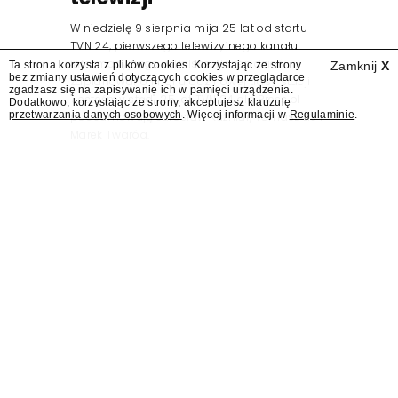
W niedzielę 9 sierpnia mija 25 lat od startu
TVN 24, pierwszego telewizyjnego kanału
informacyjnego w Polsce. Na ten dzień
Ta strona korzysta z plików cookies. Korzystając ze strony
Zamknij
X
bez zmiany ustawień dotyczących cookies w przeglądarce
zaplanowano finał urodzinowej trasy stacji
zgadzasz się na zapisywanie ich w pamięci urządzenia.
"Jesteśmy stąd". 25 lat TVN 24 dla Press.pl
Dodatkowo, korzystając ze strony, akceptujesz
klauzulę
przetwarzania danych osobowych
. Więcej informacji w
Regulaminie
.
podsumowują Jarosław Kuźniar, Tomasz Lis i
Marek Twaróg.