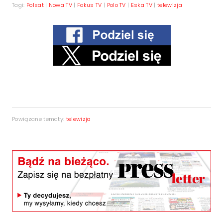
Tagi:
Polsat
|
Nowa TV
|
Fokus TV
|
Polo TV
|
Eska TV
|
telewizja
Powiązane tematy:
telewizja