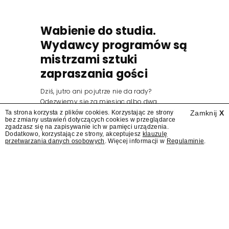
Wabienie do studia.
Wydawcy programów są
mistrzami sztuki
zapraszania gości
Dziś, jutro ani pojutrze nie da rady?
Odezwiemy się za miesiąc albo dwa.
Wydawcy programów są mistrzami sztuki
Ta strona korzysta z plików cookies. Korzystając ze strony
Zamknij
X
bez zmiany ustawień dotyczących cookies w przeglądarce
zapraszania gości.
zgadzasz się na zapisywanie ich w pamięci urządzenia.
Dodatkowo, korzystając ze strony, akceptujesz
klauzulę
przetwarzania danych osobowych
. Więcej informacji w
Regulaminie
.