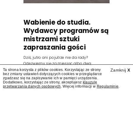
Wabienie do studia.
Wydawcy programów są
mistrzami sztuki
zapraszania gości
Dziś, jutro ani pojutrze nie da rady?
Odezwiemy się za miesiąc albo dwa.
Wydawcy programów są mistrzami sztuki
Ta strona korzysta z plików cookies. Korzystając ze strony
Zamknij
X
bez zmiany ustawień dotyczących cookies w przeglądarce
zapraszania gości.
zgadzasz się na zapisywanie ich w pamięci urządzenia.
Dodatkowo, korzystając ze strony, akceptujesz
klauzulę
przetwarzania danych osobowych
. Więcej informacji w
Regulaminie
.